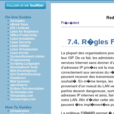
On-line Guides
Red
All Guides
Pr�c�dent
eBook Store
iOS / Android
Linux for Beginners
Office Productivity
Linux Installation
7.4. R�gles
Linux Security
Linux Utilities
Linux Virtualization
La plupart des organisations po
Linux Kernel
System/Network Admin
leur ISP. De ce fait, les adminis
Programming
services Internet sans donner d'
Scripting Languages
Development Tools
d'adresses IP priv�es est la m
Web Development
correctement aux services du r�
GUI Toolkits/Desktop
peuvent recevoir des transmissio
Databases
souhait�. En m�me temps, les p
Mail Systems
openSolaris
provenant d'un noeud du LAN vers
Eclipse Documentation
parfois devenir dangereuse, surt
Techotopia.com
adresses IP
internes
et ainsi, fa
Virtuatopia.com
Answertopia.com
votre LAN. Afin d'�viter cette sit
peuvent �tre impl�ment�es pour
How To Guides
Virtualization
La politique
FORWARD
permet � u