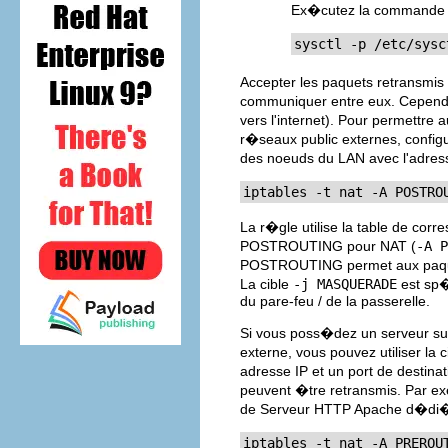
Ex�cutez la commande su
sysctl -p /etc/sysc
Accepter les paquets retransmis
communiquer entre eux. Cependan
vers l'internet). Pour permettr
r�seaux public externes, configu
des noeuds du LAN avec l'adres
iptables -t nat -A POSTRO
La r�gle utilise la table de co
POSTROUTING pour NAT (
-A P
POSTROUTING permet aux paquets
La cible
-j MASQUERADE
est sp�
du pare-feu / de la passerelle.
Si vous poss�dez un serveur su
externe, vous pouvez utiliser la 
adresse IP et un port de destin
peuvent �tre retransmis. Par e
de Serveur HTTP Apache d�di�
iptables -t nat -A PREROUT