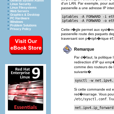
General System Admin
d'un LAN. Par exemple, pour auto
Linux Security
Linux Filesystems
passerelle a une adresse IP int
Web Servers
Graphics & Desktop
iptables -A FORWARD -i et
PC Hardware
iptables -A FORWARD -o et
Windows
Problem Solutions
Privacy Policy
Cette r�gle permet aux syst�mes
passerelle route des paquets de
traversant son p�riph�rique
et
Remarque
Par d�faut, la politique
redirection d'IP qui em
comme des routeurs de b
suivante�:
sysctl -w net.ipv4.
Si cette commande est e
red�marrage. Vous pouve
/etc/sysctl.conf
. Tr
net.ipv4.ip_forward