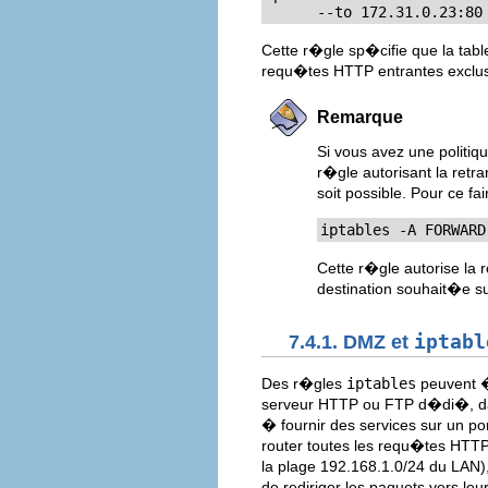
      --to 172.31.0.23:80
Cette r�gle sp�cifie que la ta
requ�tes HTTP entrantes exclusi
Remarque
Si vous avez une polit
r�gle autorisant la ret
soit possible. Pour ce 
iptables -A FORWARD
Cette r�gle autorise la 
destination souhait�e s
7.4.1. DMZ et
iptabl
Des r�gles
iptables
peuvent �t
serveur HTTP ou FTP d�di�, 
� fournir des services sur un p
router toutes les requ�tes HTT
la plage 192.168.1.0/24 du LAN)
de rediriger les paquets vers leu