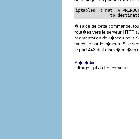
iptables -t nat -A PREROUT
	    --to-destinat
� l'aide de cette commande, tou
rout�es vers le serveur HTTP s
segmentation de r�seau peut s'
machine sur le r�seau. Si le s
le port 443 doit alors �tre �gal
Pr�c�dent
Filtrage
iptables
commun