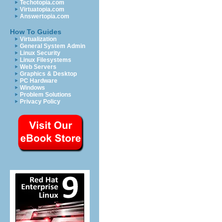
Techotopia.com
Virtuatopia.com
Answertopia.com
How To Guides
Virtualization
General System Admin
Linux Security
Linux Filesystems
Web Servers
Graphics & Desktop
PC Hardware
Windows
Problem Solutions
Privacy Policy