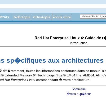
Red Hat Enterprise Linux 4: Guide de 
Introduction
ns sp�cifiques aux architectures
� diff�remment, toutes les informations contenues dans ce manuel s'
l
® Extended Memory 64 Technology (
Intel
® EM64T) et AMD64. Afin d'o
Red Hat Enterprise Linux
correspondant � votre architecture.
Sommaire
Niveau sup�rieur