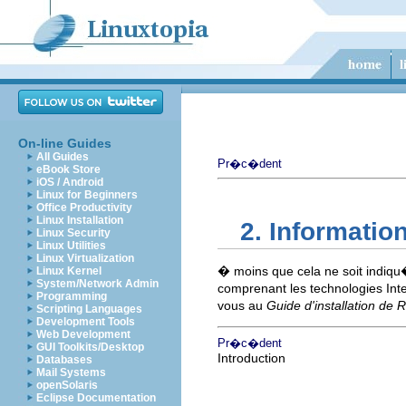
On-line Guides
All Guides
Pr�c�dent
eBook Store
iOS / Android
Linux for Beginners
Office Productivity
Linux Installation
2. Informatio
Linux Security
Linux Utilities
Linux Virtualization
� moins que cela ne soit indiqu
Linux Kernel
System/Network Admin
comprenant les technologies
Inte
Programming
vous au
Guide d'installation de 
Scripting Languages
Development Tools
Web Development
Pr�c�dent
GUI Toolkits/Desktop
Introduction
Databases
Mail Systems
openSolaris
Eclipse Documentation