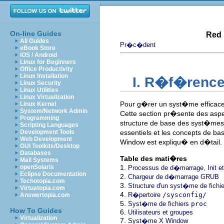
On-line Guides
Red 
All Guides
Pr�c�dent
eBook Store
iOS / Android
Linux for Beginners
Office Productivity
Linux Installation
I. R�f�rence
Linux Security
Linux Utilities
Linux Virtualization
Pour g�rer un syst�me efficac
Linux Kernel
System/Network Admin
Cette section pr�sente des asp
Programming
structure de base des syst�mes 
Scripting Languages
Development Tools
essentiels et les concepts de bas
Web Development
Window est expliqu� en d�tail.
GUI Toolkits/Desktop
Databases
Table des mati�res
Mail Systems
openSolaris
1.
Processus de d�marrage, Init et
Eclipse Documentation
2.
Chargeur de d�marrage GRUB
Techotopia.com
3.
Structure d'un syst�me de fichie
Virtuatopia.com
4.
R�pertoire
/sysconfig/
Answertopia.com
5.
Syst�me de fichiers
proc
How To Guides
6.
Utilisateurs et groupes
Virtualization
7.
Syst�me X Window