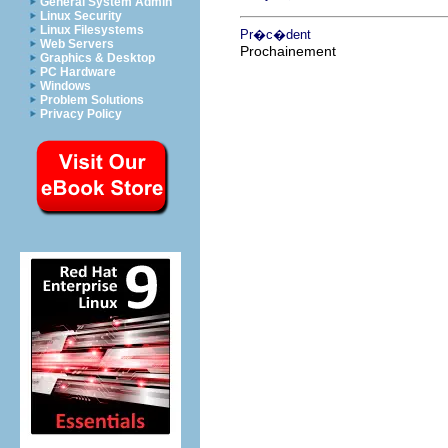
General System Admin
Linux Security
Linux Filesystems
Pr�c�dent
Web Servers
Prochainement
Graphics & Desktop
PC Hardware
Windows
Problem Solutions
Privacy Policy