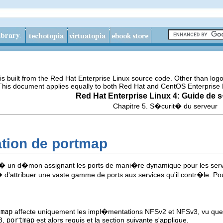
s built from the Red Hat Enterprise Linux source code. Other than lo
 This document applies equally to both Red Hat and CentOS Enterprise 
Red Hat Enterprise Linux 4: Guide de 
Chapitre 5. S�curit� du serveur
ation de portmap
 un d�mon assignant les ports de mani�re dynamique pour les servi
� d'attribuer une vaste gamme de ports aux services qu'il contr�le. Pour 
tmap
affecte uniquement les impl�mentations NFSv2 et NFSv3, vu que N
3,
portmap
est alors requis et la section suivante s'applique.