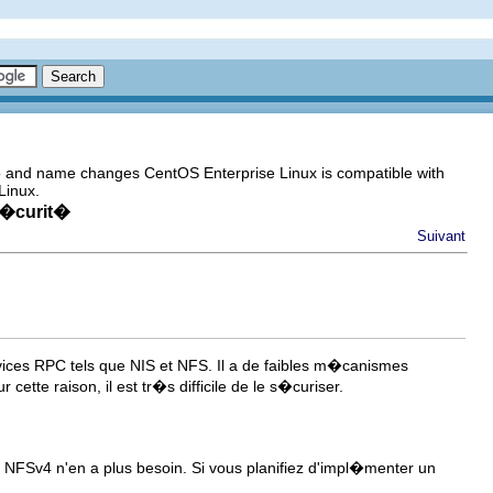
go and name changes CentOS Enterprise Linux is compatible with
Linux.
s�curit�
Suivant
ces RPC tels que NIS et NFS. Il a de faibles m�canismes
cette raison, il est tr�s difficile de le s�curiser.
FSv4 n'en a plus besoin. Si vous planifiez d'impl�menter un