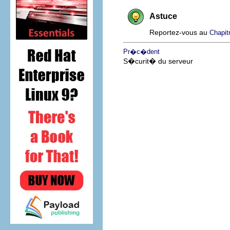
Astuce
Reportez-vous au
Chapit
Pr�c�dent
S�curit� du serveur