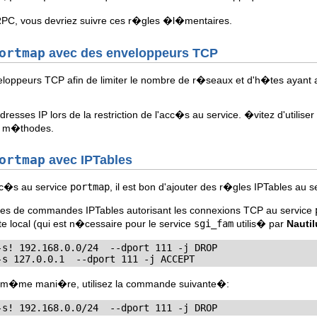
RPC, vous devriez suivre ces r�gles �l�mentaires.
ortmap
avec des enveloppeurs TCP
enveloppeurs TCP afin de limiter le nombre de r�seaux et d'h�tes ayan
resses IP lors de la restriction de l'acc�s au service. �vitez d'utilise
s m�thodes.
ortmap
avec IPTables
acc�s au service
portmap
, il est bon d'ajouter des r�gles IPTables au
les de commandes IPTables autorisant les connexions TCP au service
e local (qui est n�cessaire pour le service
sgi_fam
utilis� par
Nautil
s! 192.168.0.0/24  --dport 111 -j DROP

-s 127.0.0.1  --dport 111 -j ACCEPT
e la m�me mani�re, utilisez la commande suivante�:
-s! 192.168.0.0/24  --dport 111 -j DROP