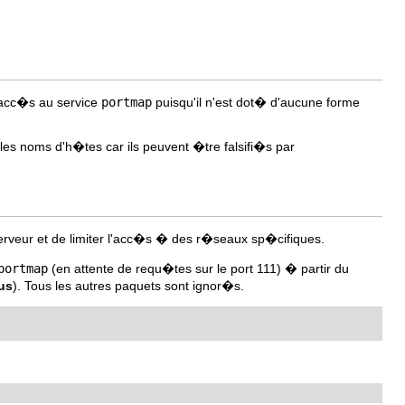
t acc�s au service
portmap
puisqu'il n'est dot� d'aucune forme
r les noms d'h�tes car ils peuvent �tre falsifi�s par
 serveur et de limiter l'acc�s � des r�seaux sp�cifiques.
portmap
(en attente de requ�tes sur le port 111) � partir du
us
). Tous les autres paquets sont ignor�s.