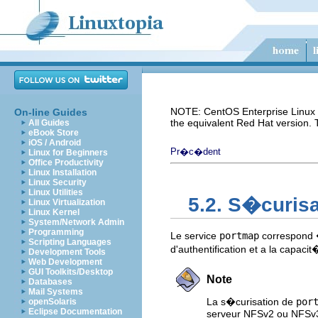
NOTE: CentOS Enterprise Linux i
On-line Guides
the equivalent Red Hat version.
All Guides
eBook Store
iOS / Android
Pr�c�dent
Linux for Beginners
Office Productivity
Linux Installation
Linux Security
Linux Utilities
5.2. S�curis
Linux Virtualization
Linux Kernel
System/Network Admin
Programming
Le service
portmap
correspond �
Scripting Languages
d'authentification et a la capacit
Development Tools
Web Development
GUI Toolkits/Desktop
Note
Databases
Mail Systems
La s�curisation de
por
openSolaris
Eclipse Documentation
serveur NFSv2 ou NFSv