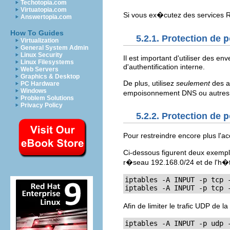
Techotopia.com
Virtuatopia.com
Si vous ex�cutez des services 
Answertopia.com
How To Guides
5.2.1. Protection de
p
Virtualization
General System Admin
Linux Security
Il est important d'utiliser des 
Linux Filesystems
d'authentification interne.
Web Servers
Graphics & Desktop
De plus, utilisez
seulement
des ad
PC Hardware
Windows
empoisonnement DNS ou autre
Problem Solutions
Privacy Policy
5.2.2. Protection de
p
Pour restreindre encore plus l'
Ci-dessous figurent deux exemp
r�seau 192.168.0/24 et de l'h�t
iptables -A INPUT -p tcp -
iptables -A INPUT -p tcp 
Afin de limiter le trafic UDP d
iptables -A INPUT -p udp 