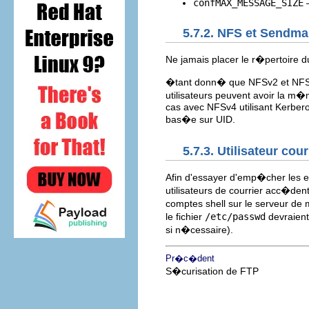
confMAX_MESSAGE_SIZE
—
5.7.2. NFS et Sendma
Ne jamais placer le r�pertoire d
�tant donn� que NFSv2 et NFSv3 
utilisateurs peuvent avoir la m�me
cas avec NFSv4 utilisant Kerber
bas�e sur UID.
5.7.3. Utilisateur cour
Afin d'essayer d'emp�cher les ex
utilisateurs de courrier acc�d
comptes shell sur le serveur de 
le fichier
/etc/passwd
devraient
si n�cessaire).
Pr�c�dent
S�curisation de FTP