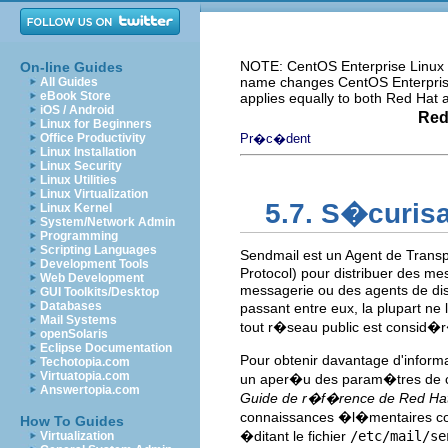
NOTE: CentOS Enterprise Linux i
On-line Guides
name changes CentOS Enterprise 
All Guides
eBook Store
applies equally to both Red Hat
iOS / Android
Red
Linux for Beginners
Office Productivity
Pr�c�dent
Linux Installation
Linux Security
Linux Utilities
Linux Virtualization
5.7. S�curis
Linux Kernel
System/Network Admin
Programming
Scripting Languages
Sendmail est un Agent de Transpo
Development Tools
Protocol) pour distribuer des me
Web Development
messagerie ou des agents de dist
GUI Toolkits/Desktop
Databases
passant entre eux, la plupart ne 
Mail Systems
tout r�seau public est consid
openSolaris
Eclipse Documentation
Pour obtenir davantage d'inform
Techotopia.com
Virtuatopia.com
un aper�u des param�tres de con
Answertopia.com
Guide de r�f�rence de Red Hat 
connaissances �l�mentaires co
How To Guides
�ditant le fichier
/etc/mail/se
Virtualization