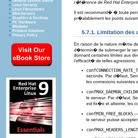
General System Admin
r�f�rence de Red Hat Enterpris
Linux Security
Linux Filesystems
Il est recommand� � toute pers
Web Servers
Graphics & Desktop
pr�alablement les points suiva
PC Hardware
Windows
Problem Solutions
5.7.1. Limitation des
Privacy Policy
En raison de la nature m�me des
d�termin� de submerger le serv
donnant certaines limites aux di
l'efficacit� de telles agressions.
confCONNECTION_RATE_T
seconde. Par d�faut, Sendm
les connexions suivantes 
confMAX_DAEMON_CHILDR
le serveur. Par d�faut, Se
est fix�e et atteinte, les
confMIN_FREE_BLOCKS
— 
le serveur puisse accepter
confMAX_HEADERS_LENGT