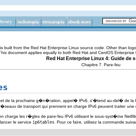
s built from the Red Hat Enterprise Linux source code. Other than lo
 This document applies equally to both Red Hat and CentOS Enterprise 
Red Hat Enterprise Linux 4: Guide de 
Chapitre 7. Pare-feu
es
rnet de la prochaine g�n�ration, appel� IPv6, s'�tend au-del� de la li
s r�seaux de transport qui prennent en charge IPv6 peuvent traiter une
en charge les r�gles de pare-feu IPv6 utilisant le sous-syst�me Netfi
lancer le service
ip6tables
. Pour ce faire, utilisez la commande suiv