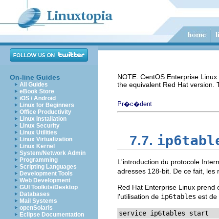
NOTE: CentOS Enterprise Linux i
On-line Guides
the equivalent Red Hat version.
All Guides
eBook Store
iOS / Android
Pr�c�dent
Linux for Beginners
Office Productivity
Linux Installation
Linux Security
Linux Utilities
ip6tabl
7.7.
Linux Virtualization
Linux Kernel
System/Network Admin
Programming
L'introduction du protocole Inte
Scripting Languages
adresses 128-bit. De ce fait, le
Development Tools
Web Development
Red Hat Enterprise Linux prend 
GUI Toolkits/Desktop
Databases
l'utilisation de
ip6tables
est de 
Mail Systems
openSolaris
service ip6tables start
Eclipse Documentation