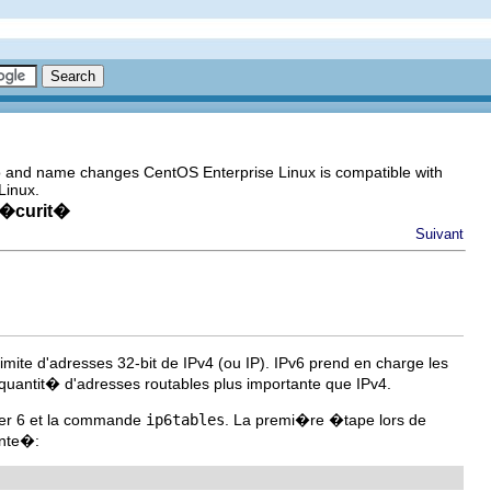
go and name changes CentOS Enterprise Linux is compatible with
Linux.
s�curit�
Suivant
mite d'adresses 32-bit de IPv4 (ou IP). IPv6 prend en charge les
 quantit� d'adresses routables plus importante que IPv4.
lter 6 et la commande
ip6tables
. La premi�re �tape lors de
ante�: