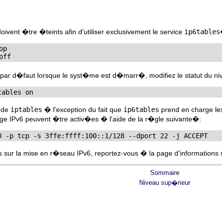
oivent �tre �teints afin d'utiliser exclusivement le service
ip6tables
op
off
par d�faut lorsque le syst�me est d�marr�, modifiez le statut du niv
tables on
e de
iptables
� l'exception du fait que
ip6tables
prend en charge les
ge IPv6 peuvent �tre activ�es � l'aide de la r�gle suivante�:
0 -p tcp -s 3ffe:ffff:100::1/128 --dport 22 -j ACCEPT
s sur la mise en r�seau IPv6, reportez-vous � la page d'informations
Sommaire
Niveau sup�rieur