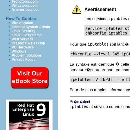
Techotopia.com
Virtuatopia.com
Avertissement
Answertopia.com
How To Guides
Les services
iptables
d
Virtualization
General System Admin
service iptables st
Linux Security
chkconfig iptables 
Linux Filesystems
Web Servers
Graphics & Desktop
Pour que
ip6tables
soit lanc� 
PC Hardware
Windows
chkconfig --level 345 ip6
Problem Solutions
Privacy Policy
La syntaxe est identique � cell
serveur r�seau prenant en char
ip6tables -A INPUT -i eth
Pour de plus amples information
Pr�c�dent
iptables
et suivi de connexions