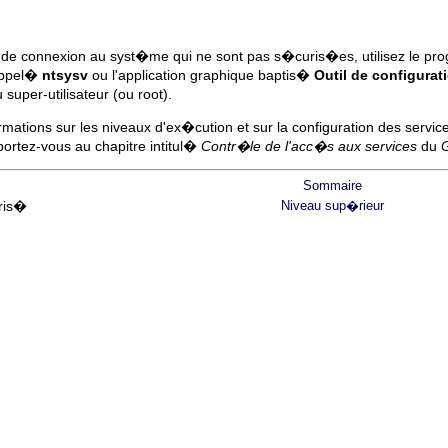
de connexion au syst�me qui ne sont pas s�curis�es, utilisez le
appel�
ntsysv
ou l'application graphique baptis�
Outil de configurat
uper-utilisateur (ou root).
rmations sur les niveaux d'ex�cution et sur la configuration des servic
eportez-vous au chapitre intitul�
Contr�le de l'acc�s aux services
du
G
Sommaire
ris�
Niveau sup�rieur