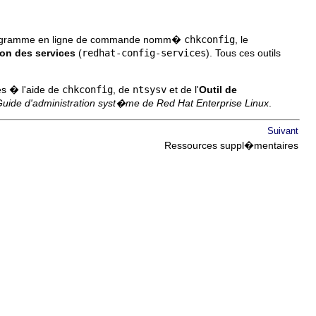
 programme en ligne de commande nomm�
chkconfig
, le
ion des services
(
redhat-config-services
). Tous ces outils
es � l'aide de
chkconfig
, de
ntsysv
et de l'
Outil de
uide d'administration syst�me de Red Hat Enterprise Linux
.
Suivant
Ressources suppl�mentaires