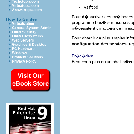
Techotopia.com
Virtuatopia.com
vsftpd
Answertopia.com
Pour d�sactiver des m�thodes 
How To Guides
programme bas� sur ncurses 
Virtualization
General System Admin
n�cessitent un acc�s de niveau s
Linux Security
Linux Filesystems
Pour obtenir de plus amples info
Web Servers
configuration des services
, r
Graphics & Desktop
PC Hardware
Windows
Pr�c�dent
Problem Solutions
Privacy Policy
Beaucoup plus qu'un shell s�cu