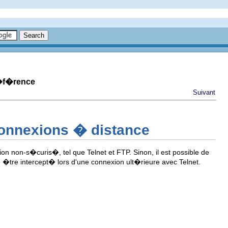
r�f�rence
Suivant
connexions � distance
xion non-s�curis�, tel que Telnet et FTP. Sinon, il est possible de
e �tre intercept� lors d'une connexion ult�rieure avec Telnet.