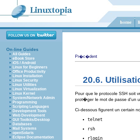
On-line Guides
All Guides
Pr�c�dent
eBook Store
iOS / Android
Linux for Beginners
Office Productivity
Linux Installation
20.6. Utilisa
Linux Security
Linux Utilities
Linux Virtualization
Pour que le protocole SSH soit vr
Linux Kernel
System/Network Admin
prot�ger le mot de passe d'un ut
Programming
Scripting Languages
Ci-dessous figurent un certain
Development Tools
Web Development
telnet
GUI Toolkits/Desktop
Databases
Mail Systems
rsh
openSolaris
Eclipse Documentation
rlogin