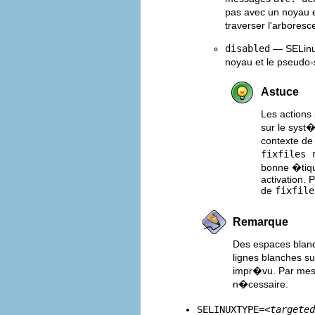
pas avec un noyau e
traverser l'arboresc
disabled
— SELinux
noyau et le pseudo
Astuce
Les actions
sur le syst�
contexte de 
fixfiles 
bonne �tiqu
activation. 
de
fixfile
Remarque
Des espaces blanc
lignes blanches s
impr�vu. Par mesu
n�cessaire.
SELINUXTYPE=<
targeted