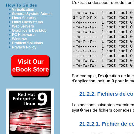
L'extrait ci-dessous reproduit u
How To Guides
Virtualization
-rw-rw-rw-  1 root root 0 
General System Admin
dr-xr-xr-x  1 root root 0 
Linux Security
--w-------  1 root root 0 
Linux Filesystems
Web Servers
-rw-rw-rw-  1 root root 0 
Graphics & Desktop
-rw-rw-rw-  1 root root 0 
PC Hardware
--w-------  1 root root 0 
Windows
-rw-r--r--  1 root root 0 
Problem Solutions
-rw-------  1 root root 0 
Privacy Policy
-r--r--r--  1 root root 0 
-r--r--r--  1 root root 0 
-rw-rw-rw-  1 root root 0 
-rw-rw-rw-  1 root root 0
Par exemple, l'ex�cution de l
d'application, soit un
0
pour le mo
21.2.2. Fichiers de c
Les sections suivantes examinent 
syst�mes de fichiers connexes q
21.2.2.1. Fichier de 