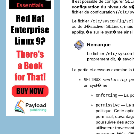
Il est possible de configurer SE
configuration du niveau de s
fichier de configuration (
/etc/s
Le fichier
/etc/sysconfig/sel
ou de d�sactiver SELinux, mais 
appliqu�e sur le syst�me ainsi 
Remarque
Le fichier
/etc/syscon
proprement dit, � savoi
La partie ci-dessous examine la 
SELINUX=<
enforcing|pe
un syst�me.
enforcing
— La pol
permissive
— Le s
politique. Cette op
permissif, davantag
poursuivre des acti
utilisateur travers
messages
avc: de