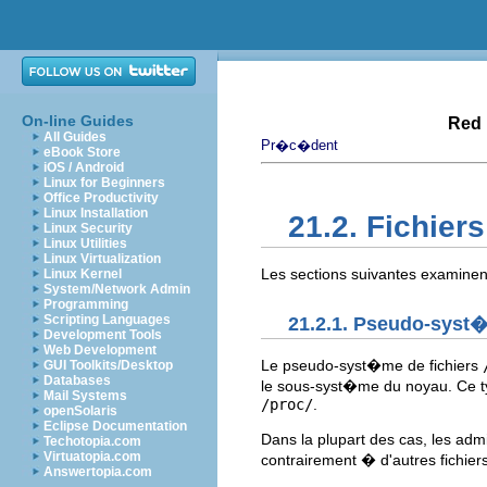
On-line Guides
Red 
All Guides
Pr�c�dent
eBook Store
iOS / Android
Linux for Beginners
Office Productivity
Linux Installation
21.2. Fichier
Linux Security
Linux Utilities
Linux Virtualization
Les sections suivantes examinent
Linux Kernel
System/Network Admin
Programming
Scripting Languages
21.2.1. Pseudo-syst�
Development Tools
Web Development
Le pseudo-syst�me de fichiers
GUI Toolkits/Desktop
Databases
le sous-syst�me du noyau. Ce t
Mail Systems
/proc/
.
openSolaris
Eclipse Documentation
Dans la plupart des cas, les adm
Techotopia.com
Virtuatopia.com
contrairement � d'autres fichier
Answertopia.com