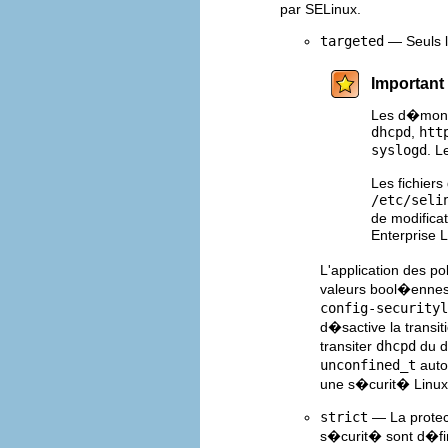
par SELinux.
targeted
— Seuls 
Important
Les d�mons 
dhcpd
,
htt
syslogd
. 
Les fichier
/etc/seli
de modificat
Enterprise L
L'application des p
valeurs bool�ennes
config-securityl
d�sactive la transi
transiter
dhcpd
du 
unconfined_t
auto
une s�curit� Linux
strict
— La protect
s�curit� sont d�fini