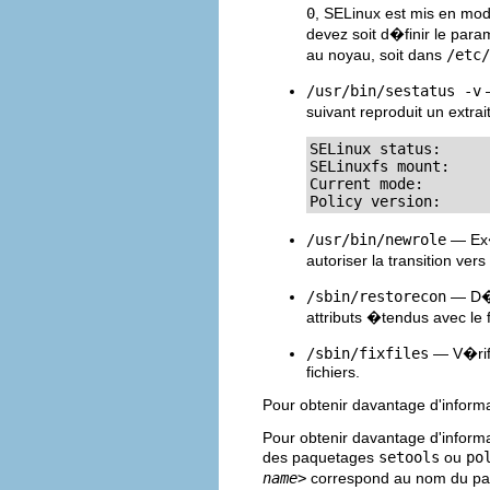
0
, SELinux est mis en mod
devez soit d�finir le pa
au noyau, soit dans
/etc/
/usr/bin/sestatus -v
—
suivant reproduit un extrai
SELinux status:      
SELinuxfs mount:     
Current mode:        
Policy version:     
/usr/bin/newrole
— Ex�
autoriser la transition ver
/sbin/restorecon
— D�fi
attributs �tendus avec le 
/sbin/fixfiles
— V�rifi
fichiers.
Pour obtenir davantage d'informa
Pour obtenir davantage d'informat
des paquetages
setools
ou
po
name>
correspond au nom du pa