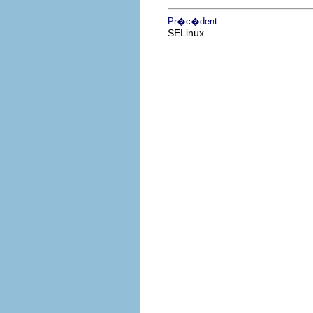
Pr�c�dent
SELinux