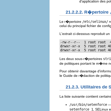
d'application des pol
21.2.2.2. R�pertoire
Le r�pertoire
/etc/selinux/
r
celui du principal fichier de confi
L'extrait ci-dessous reproduit u
-rw-r--r--  1 root root  4
drwxr-xr-x  5 root root 40
drwxr-xr-x  5 root root 4
Les deux sous-r�pertoires
stri
de politiques portant le m�me no
Pour obtenir davantage d'informat
le Guide de r�daction de politi
21.2.3. Utilitaires de
La liste suivante contient certai
/usr/bin/setenforce
— 
setenforce 1
, SELinux 