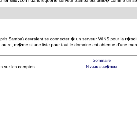
ichier
smb.conf
dans lequel le serveur Samba est utilis� comme un 
mpris Samba) devraient se connecter � un serveur WINS pour la r�solu
n outre, m�me si une liste pour tout le domaine est obtenue d'une ma
Sommaire
s sur les comptes
Niveau sup�rieur