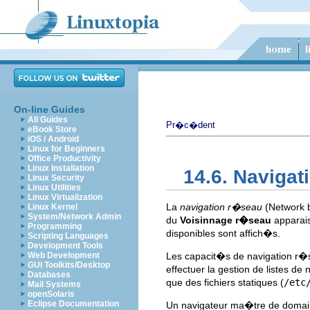
On-line Guides
All Guides
Pr�c�dent
eBook Store
iOS / Android
Linux for Beginners
Office Productivity
Linux Installation
14.6. Naviga
Linux Security
Linux Utilities
Linux Virtualization
La
navigation r�seau
(Network b
Linux Kernel
System/Network Admin
du
Voisinnage r�seau
apparais
Programming
disponibles sont affich�s.
Scripting Languages
Development Tools
Web Development
Les capacit�s de navigation r�
GUI Toolkits/Desktop
effectuer la gestion de listes 
Databases
que des fichiers statiques (
/etc
Mail Systems
openSolaris
Eclipse Documentation
Un navigateur ma�tre de domaine