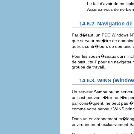
Le fait d'avoir de multi
Assurez-vous de ne bien
14.6.2. Navigation d
Par d�faut, un PDC Windows NT
que serveur ma�tre de domaine
autres contr�leurs de domaine 
Pour les sous-r�seaux qui n'inc
de
smb.conf
pour un navigateur
groupe de travail.
14.6.3. WINS (Windo
Un serveur Samba ou un serveur
unicast peuvent �tre rout�s per
par cons�quent, ne peut pas �tr
comme votre serveur WINS princ
Dans un environnement m�lang�
environnement exclusivement Sa