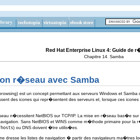
Red Hat Enterprise Linux 4: Guide de 
Chapitre 14. Samba
tion r�seau avec Samba
rowsing) est un concept permettant aux serveurs Windows et Samba 
sent des icones qui repr�sentent des serveurs et, lorsque ces icones 
seau n�cessitent NetBIOS sur TCP/IP. La mise en r�seau bas�e sur N
de navigation. Sans NetBIOS et WINS comme m�thode primaire pour la 
/hosts
) ou DNS doivent �tre utilis�es.
 dresse les listes de navigation � partir des navigateurs ma�tres loc