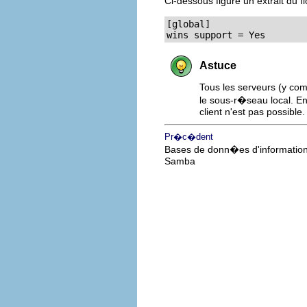
Ci-dessous figure un extrait du f
[global]

wins support = Yes
Astuce
Tous les serveurs (y co
le sous-r�seau local. E
client n'est pas possible.
Pr�c�dent
Bases de donn�es d'information
Samba