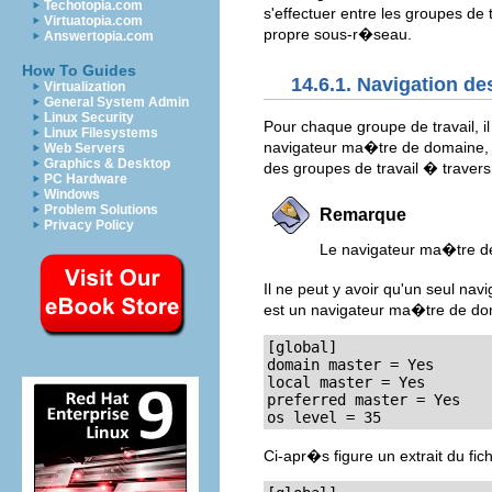
Techotopia.com
s'effectuer entre les groupes d
Virtuatopia.com
propre sous-r�seau.
Answertopia.com
How To Guides
14.6.1. Navigation de
Virtualization
General System Admin
Linux Security
Pour chaque groupe de travail, i
Linux Filesystems
navigateur ma�tre de domaine, m
Web Servers
Graphics & Desktop
des groupes de travail � trave
PC Hardware
Windows
Problem Solutions
Remarque
Privacy Policy
Le navigateur ma�tre d
Il ne peut y avoir qu'un seul na
est un navigateur ma�tre de do
[global]

domain master = Yes

local master = Yes

preferred master = Yes

os level = 35
Ci-apr�s figure un extrait du fic