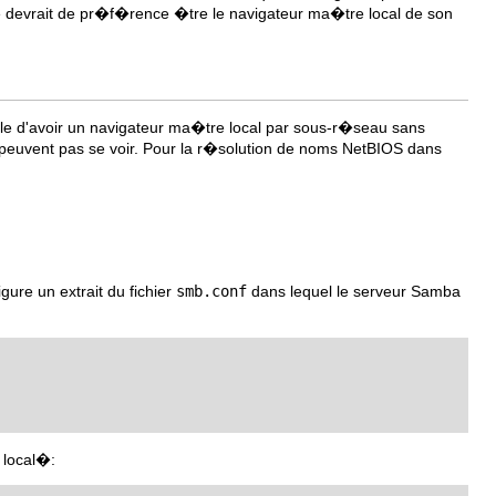
ne devrait de pr�f�rence �tre le navigateur ma�tre local de son
ible d'avoir un navigateur ma�tre local par sous-r�seau sans
 peuvent pas se voir. Pour la r�solution de noms NetBIOS dans
ure un extrait du fichier
smb.conf
dans lequel le serveur Samba
 local�: