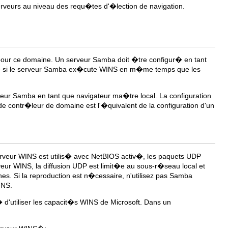
erveurs au niveau des requ�tes d'�lection de navigation.
ur ce domaine. Un serveur Samba doit �tre configur� en tant
re si le serveur Samba ex�cute WINS en m�me temps que les
veur Samba en tant que navigateur ma�tre local. La configuration
e contr�leur de domaine est l'�quivalent de la configuration d'un
veur WINS est utilis� avec NetBIOS activ�, les paquets UDP
eur WINS, la diffusion UDP est limit�e au sous-r�seau local et
s. Si la reproduction est n�cessaire, n'utilisez pas Samba
INS.
utiliser les capacit�s WINS de Microsoft. Dans un