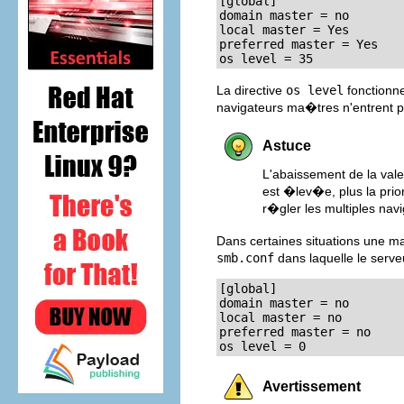
[global]

domain master = no

local master = Yes

preferred master = Yes

os level = 35
La directive
os level
fonctionne
navigateurs ma�tres n'entrent pa
Astuce
L'abaissement de la vale
est �lev�e, plus la pri
r�gler les multiples nav
Dans certaines situations une m
smb.conf
dans laquelle le serve
[global]

domain master = no

local master = no

preferred master = no

os level = 0
Avertissement