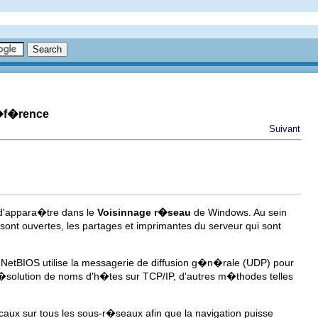
r�f�rence
Suivant
d'appara�tre dans le
Voisinnage r�seau
de Windows. Au sein
sont ouvertes, les partages et imprimantes du serveur qui sont
etBIOS utilise la messagerie de diffusion g�n�rale (UDP) pour
r�solution de noms d'h�tes sur TCP/IP, d'autres m�thodes telles
aux sur tous les sous-r�seaux afin que la navigation puisse