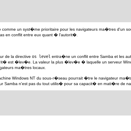
 comme un syst�me prioritaire pour les navigateurs ma�tres d'un sous
s en conflit entre eux quant � l'autorit�.
ur de la directive
os level
entra�ne un conflit entre Samba et les a
orit� est �lev�e. La valeur la plus �lev�e � laquelle un serveur Wi
igateurs ma�tres locaux.
achine Windows NT du sous-r�seau pourrait �tre le navigateur ma�tre
ur Samba n'est pas du tout utilis� pour sa capacit� en mati�re de na