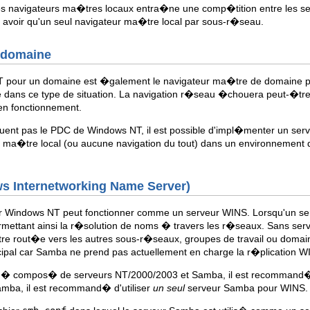
ples navigateurs ma�tres locaux entra�ne une comp�tition entre les s
 avoir qu'un seul navigateur ma�tre local par sous-r�seau.
e domaine
 pour un domaine est �galement le navigateur ma�tre de domaine po
 dans ce type de situation. La navigation r�seau �chouera peut-�t
en fonctionnement.
luent pas le PDC de Windows NT, il est possible d'impl�menter un ser
 ma�tre local (ou aucune navigation du tout) dans un environnement d
ws Internetworking Name Server)
 Windows NT peut fonctionner comme un serveur WINS. Lorsqu'un ser
mettant ainsi la r�solution de noms � travers les r�seaux. Sans serv
e rout�e vers les autres sous-r�seaux, groupes de travail ou domaine
ipal car Samba ne prend pas actuellement en charge la r�plication W
 compos� de serveurs NT/2000/2003 et Samba, il est recommand� d'
mba, il est recommand� d'utiliser
un seul
serveur Samba pour WINS.