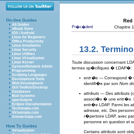
On-line Guides
Red 
All Guides
Pr�c�dent
Chapitre 1
eBook Store
iOS / Android
Linux for Beginners
Office Productivity
Linux Installation
13.2. Termin
Linux Security
Linux Utilities
Linux Virtualization
Toute discussion concernant L
Linux Kernel
System/Network Admin
termes sp�cifiques � LDAP�:
Programming
Scripting Languages
entr�e
— Correspond � un
Development Tools
Web Development
identifi�e par son
Nom dis
GUI Toolkits/Desktop
Databases
attributs
— Des attributs (
Mail Systems
associ�s � une entr�e. P
openSolaris
Eclipse Documentation
entr�e LDAP. Parmi les at
Techotopia.com
adresse, etc. Des perso
Virtuatopia.com
r�pertoire LDAP, avec par
Answertopia.com
personne en question et s
How To Guides
Virtualization
Certains attributs sont obl