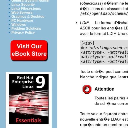
General System Admin
(
objectclass
) d�termine le
Linux Security
d�finitions de classes d'o
Linux Filesystems
Web Servers
/etc/openldap/schema/
Graphics & Desktop
PC Hardware
LDIF
— Le format d'�ch
Windows
ASCII pour les entr�es L
Problem Solutions
Privacy Policy
avoir le format LDIF. Une
[<
id
>]

dn: <
distinguished n
<
attrtype
>: <
attrval
<
attrtype
>: <
attrval
<
attrtype
>: <
attrval
Toute entr�e peut conteni
blanche indique que l'ent
Attention
Toutes les paires
de sch�ma corresp
Toute valeur figurant entr
nouvelle entr�e LDAP est
repr�sente un nombre para