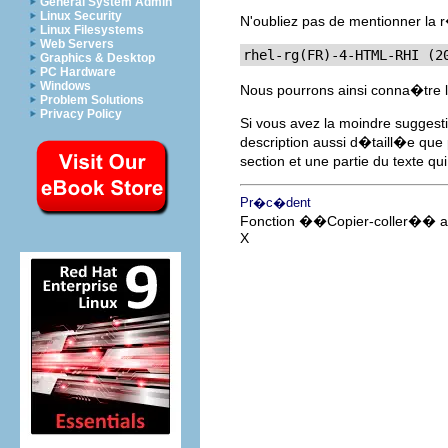
General System Admin
Linux Security
N'oubliez pas de mentionner l
Linux Filesystems
Web Servers
rhel-rg(FR)-4-HTML-RHI (2
Graphics & Desktop
PC Hardware
Windows
Nous pourrons ainsi conna�tre l
Problem Solutions
Privacy Policy
Si vous avez la moindre suggest
description aussi d�taill�e que 
section et une partie du texte q
Pr�c�dent
Fonction ��Copier-coller�� a
X