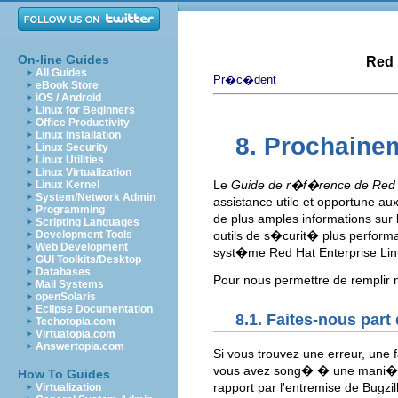
On-line Guides
Red 
All Guides
Pr�c�dent
eBook Store
iOS / Android
Linux for Beginners
Office Productivity
Linux Installation
8. Prochaine
Linux Security
Linux Utilities
Linux Virtualization
Le
Guide de r�f�rence de Red H
Linux Kernel
System/Network Admin
assistance utile et opportune au
Programming
de plus amples informations sur
Scripting Languages
Development Tools
outils de s�curit� plus performa
Web Development
syst�me Red Hat Enterprise Linu
GUI Toolkits/Desktop
Databases
Pour nous permettre de remplir n
Mail Systems
openSolaris
Eclipse Documentation
8.1. Faites-nous par
Techotopia.com
Virtuatopia.com
Answertopia.com
Si vous trouvez une erreur, une 
vous avez song� � une mani�re
How To Guides
rapport par l'entremise de Bugzill
Virtualization