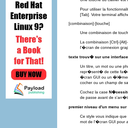
Pour utiliser la fonction
[Tab]
. Votre terminal affic
[combinaison]
-
[touche]
Une combinaison de touc
La combinaison
[Ctrl]
-
[Alt]
-
l'�cran de connexion grap
texte trouv� sur une interfac
Un titre, un mot ou une ph
repr�sent� de cette fa�on.
�cran GUI ou un �l�ment
cocher ou un champ de sa
Cochez la case
N�cessit
de passe avant de s'arr�t
premier niveau d'un menu sur
Ce style vous indique que
mot de l'�cran GUI pour a