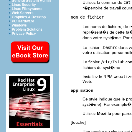
General System Admin
Utilisez la commande
cat
Linux Security
r�pertoire de travail coura
Linux Filesystems
Web Servers
nom de fichier
Graphics & Desktop
PC Hardware
Windows
Les noms de fichiers, de 
Problem Solutions
repr�sent�s de cette fa�o
Privacy Policy
dans votre syst�me. Par
Le fichier
.bashrc
dans vo
votre utilisation personnell
Le fichier
/etc/fstab
con
fichiers du syst�me.
Installez le RPM
webaliz
Web.
application
Ce style indique que le pro
syst�me). Par exemple�
Utilisez
Mozilla
pour parco
[touche]
Une touche du clavier es