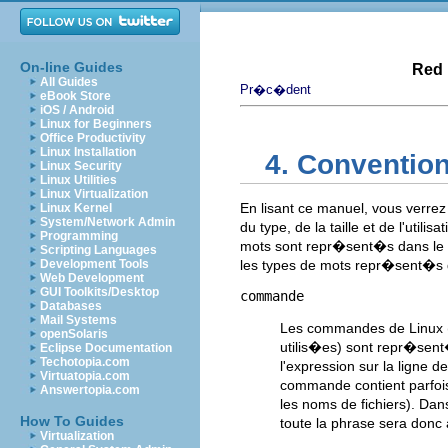
On-line Guides
Red 
All Guides
Pr�c�dent
eBook Store
iOS / Android
Linux for Beginners
Office Productivity
Linux Installation
4. Conventio
Linux Security
Linux Utilities
Linux Virtualization
En lisant ce manuel, vous verre
Linux Kernel
System/Network Admin
du type, de la taille et de l'uti
Programming
mots sont repr�sent�s dans le 
Scripting Languages
Development Tools
les types de mots repr�sent�s 
Web Development
GUI Toolkits/Desktop
commande
Databases
Mail Systems
Les commandes de Linux (e
openSolaris
utilis�es) sont repr�sent
Eclipse Documentation
Techotopia.com
l'expression sur la ligne
Virtuatopia.com
commande contient parfoi
Answertopia.com
les noms de fichiers). D
How To Guides
toute la phrase sera do
Virtualization