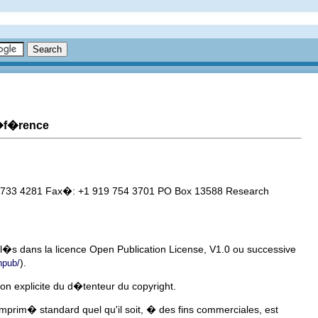
r�f�rence
733 4281 Fax�: +1 919 754 3701 PO Box 13588 Research
ul�s dans la licence Open Publication License, V1.0 ou successive
).
npub/
on explicite du d�tenteur du copyright.
prim� standard quel qu'il soit, � des fins commerciales, est