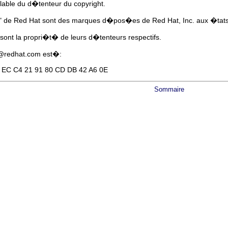
alable du d�tenteur du copyright.
" de Red Hat sont des marques d�pos�es de Red Hat, Inc. aux �tats-
 sont la propri�t� de leurs d�tenteurs respectifs.
y@redhat.com
est�:
 EC C4 21 91 80 CD DB 42 A6 0E
Sommaire