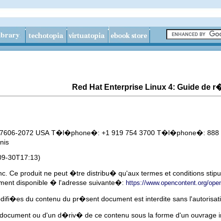
Red Hat Enterprise Linux 4: Guide de 
C 27606-2072 USA T�l�phone�: +1 919 754 3700 T�l�phone�: 888 
Unis
09-30T17:13)
c. Ce produit ne peut �tre distribu� qu'aux termes et conditions stip
lement disponible � l'adresse suivante�:
https://www.opencontent.org/ope
odifi�es du contenu du pr�sent document est interdite sans l'autorisati
u document ou d'un d�riv� de ce contenu sous la forme d'un ouvrage im