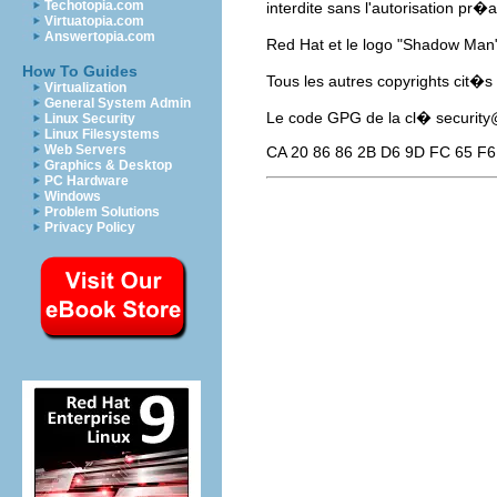
Techotopia.com
interdite sans l'autorisation pr�
Virtuatopia.com
Answertopia.com
Red Hat et le logo "Shadow Man
How To Guides
Tous les autres copyrights cit�s
Virtualization
General System Admin
Le code GPG de la cl�
securit
Linux Security
Linux Filesystems
Web Servers
CA 20 86 86 2B D6 9D FC 65 F6
Graphics & Desktop
PC Hardware
Windows
Problem Solutions
Privacy Policy