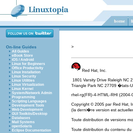
>
On-line Guides
All Guides
eBook Store
iOS / Android
Linux for Beginners
Office Productivity
Red Hat, Inc.
Linux Installation
Linux Security
1801 Varsity Drive Raleigh N
Linux Utilities
Linux Virtualization
Triangle Park NC 27709 �tats-
Linux Kernel
System/Network Admin
rhel-rg(FR)-4-HTML-RHI (2004-
Programming
Scripting Languages
Copyright
© 2005 par Red Hat, In
Development Tools
Web Development
(la derni�re version est actuel
GUI Toolkits/Desktop
Databases
Toute distribution de versions m
Mail Systems
openSolaris
Toute distribution du contenu d
Eclipse Documentation