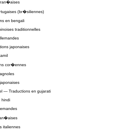
fran�aises
rtugaises (br�siliennes)
ns en bengali
noises traditionnelles
allemandes
ions japonaises
tamil
ons cor�ennes
pagnoles
japonaises
 — Traductions en gujarati
 hindi
llemandes
ran�aises
 italiennes