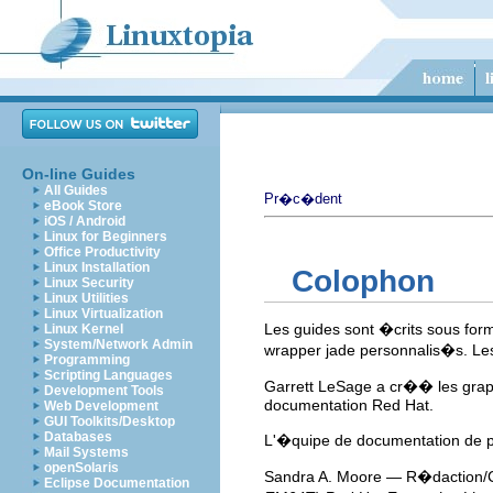
On-line Guides
All Guides
Pr�c�dent
eBook Store
iOS / Android
Linux for Beginners
Office Productivity
Linux Installation
Colophon
Linux Security
Linux Utilities
Linux Virtualization
Les guides sont �crits sous for
Linux Kernel
System/Network Admin
wrapper jade personnalis�s. Le
Programming
Scripting Languages
Garrett LeSage a cr�� les graphi
Development Tools
documentation Red Hat.
Web Development
GUI Toolkits/Desktop
Databases
L'�quipe de documentation de 
Mail Systems
openSolaris
Sandra A. Moore — R�daction/
Eclipse Documentation