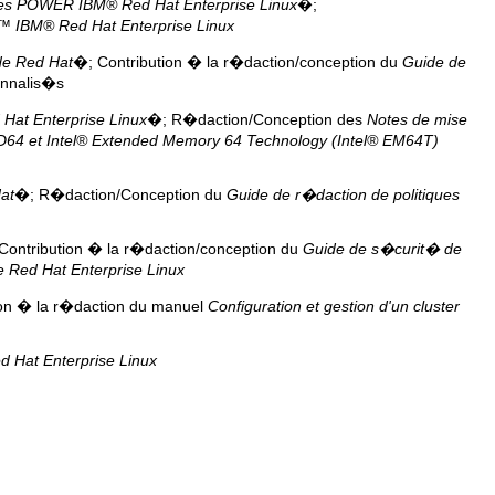
tures POWER
IBM
® Red Hat Enterprise Linux
�;
™
IBM
® Red Hat Enterprise Linux
 de Red Hat
�; Contribution � la r�daction/conception du
Guide de
onnalis�s
 Hat Enterprise Linux
�; R�daction/Conception des
Notes de mise
D64 et
Intel
® Extended Memory 64 Technology (
Intel
® EM64T)
at
�; R�daction/Conception du
Guide de r�daction de politiques
Contribution � la r�daction/conception du
Guide de s�curit� de
 Red Hat Enterprise Linux
ion � la r�daction du manuel
Configuration et gestion d'un cluster
ed Hat Enterprise Linux