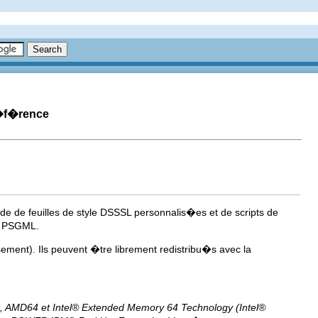
r�f�rence
e de feuilles de style DSSSL personnalis�es et de scripts de
e PSGML.
ement). Ils peuvent �tre librement redistribu�s avec la
, AMD64 et
Intel
® Extended Memory 64 Technology (
Intel
®