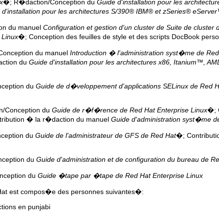
x
�; R�daction/Conception du
Guide d'installation pour les architec
d'installation pour les architectures
S/390
®
IBM
® et
zSeries
®
eServer
on du manuel
Configuration et gestion d'un cluster de Suite de cluster
 Linux
�; Conception des feuilles de style et des scripts DocBook pers
Conception du manuel
Introduction � l'administration syst�me de Red
action du
Guide d'installation pour les architectures x86,
Itanium
™, AM
ception du
Guide de d�veloppement d'applications SELinux de Red H
on/Conception du
Guide de r�f�rence de Red Hat Enterprise Linux
�; 
ribution � la r�daction du manuel
Guide d'administration syst�me de
ception du
Guide de l'administrateur de GFS de Red Hat
�; Contribut
ception du
Guide d'administration et de configuration du bureau de R
nception du
Guide �tape par �tape de Red Hat Enterprise Linux
 Hat est compos�e des personnes suivantes�:
ions en punjabi