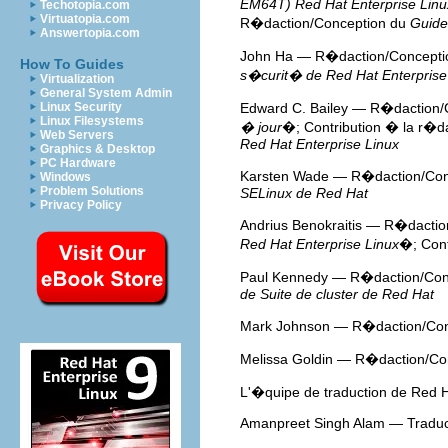
EM64T) Red Hat Enterprise Linu
Techotopia.com
Virtuatopia.com
R�daction/Conception du
Guide 
Answertopia.com
John Ha — R�daction/Concepti
How To Guides
s�curit� de Red Hat Enterprise
Virtualization
General System Admin
Linux Security
Edward C. Bailey — R�daction/
Linux Filesystems
� jour
�; Contribution � la r�d
Web Servers
Red Hat Enterprise Linux
Graphics & Desktop
PC Hardware
Karsten Wade — R�daction/Con
Windows
Problem Solutions
SELinux de Red Hat
Privacy Policy
Andrius Benokraitis — R�dacti
Red Hat Enterprise Linux
�; Cont
Paul Kennedy — R�daction/Con
de Suite de cluster de Red Hat
Mark Johnson — R�daction/Con
Melissa Goldin — R�daction/Co
L'�quipe de traduction de Red
Amanpreet Singh Alam — Traduct