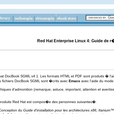
Red Hat Enterprise Linux 4: Guide de 
mat DocBook SGML v4.1. Les formats HTML et PDF sont produits � l'aid
s fichiers DocBook SGML sont �crits avec
Emacs
avec l'aide du mod
ques d'admonition (remarque, astuce, important, attention et avertiss
produits Red Hat est compos�e des personnes suivantes�:
Conception du
Guide d'installation pour les architectures x86,
Itanium
™