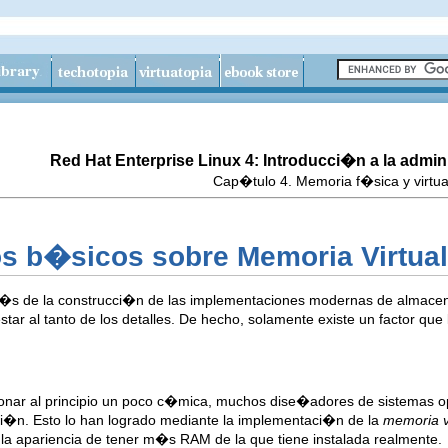
Red Hat Enterprise Linux 4: Introducci�n a la admi
Cap�tulo 4. Memoria f�sica y virtua
os b�sicos sobre Memoria Virtual
s de la construcci�n de las implementaciones modernas de almacena
tar al tanto de los detalles. De hecho, solamente existe un factor qu
sonar al principio un poco c�mica, muchos dise�adores de sistemas o
aci�n. Esto lo han logrado mediante la implementaci�n de la
memoria v
 la apariencia de tener m�s RAM de la que tiene instalada realmente.