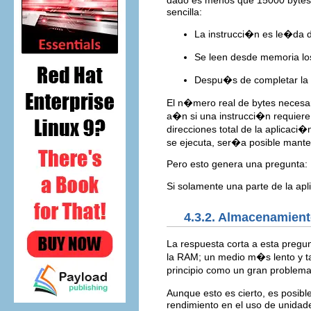
sencilla:
La instrucci�n es le�da 
Se leen desde memoria los
Despu�s de completar la i
El n�mero real de bytes necesar
a�n si una instrucci�n requier
direcciones total de la aplicac
se ejecuta, ser�a posible mant
Pero esto genera una pregunta:
Si solamente una parte de la a
4.3.2. Almacenamiento
La respuesta corta a esta pregu
la RAM; un medio m�s lento y
principio como un gran problem
Aunque esto es cierto, es posibl
rendimiento en el uso de unidad