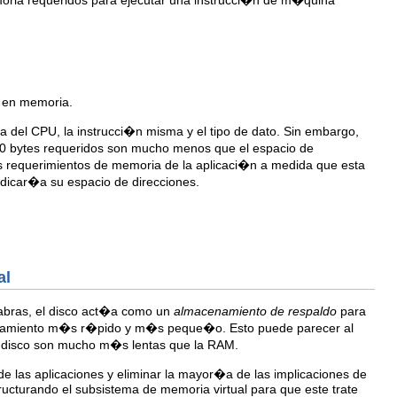
e en memoria.
 del CPU, la instrucci�n misma y el tipo de dato. Sin embargo,
00 bytes requeridos son mucho menos que el espacio de
os requerimientos de memoria de la aplicaci�n a medida que esta
dicar�a su espacio de direcciones.
al
alabras, el disco act�a como un
almacenamiento de respaldo
para
namiento m�s r�pido y m�s peque�o. Esto puede parecer al
e disco son mucho m�s lentas que la RAM.
de las aplicaciones y eliminar la mayor�a de las implicaciones de
ucturando el subsistema de memoria virtual para que este trate