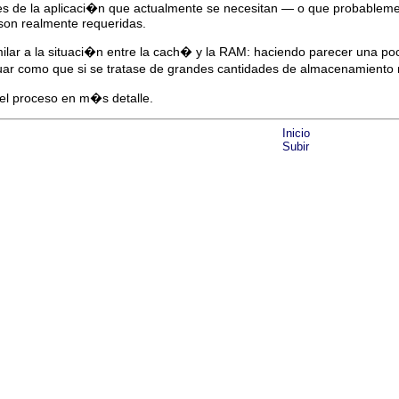
es de la aplicaci�n que actualmente se necesitan — o que probablem
son realmente requeridas.
ilar a la situaci�n entre la cach� y la RAM: haciendo parecer una 
uar como que si se tratase de grandes cantidades de almacenamiento
el proceso en m�s detalle.
Inicio
Subir