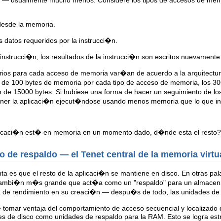
desde la memoria.
 datos requeridos por la instrucci�n.
nstrucci�n, los resultados de la instrucci�n son escritos nuevament
ios para cada acceso de memoria var�an de acuerdo a la arquitectura
e de 100 bytes de memoria por cada tipo de acceso de memoria, los 3
i�n de 15000 bytes. Si hubiese una forma de hacer un seguimiento de l
ener la aplicaci�n ejecut�ndose usando menos memoria que lo que in
plicaci�n est� en memoria en un momento dado, d�nde esta el resto?
 de respaldo — el Tenet central de la memoria virtu
nta es que el resto de la aplicaci�n se mantiene en disco. En otras p
 tambi�n m�s grande que act�a como un "respaldo" para un almace
a de rendimiento en su creaci�n — despu�s de todo, las unidades d
e tomar ventaja del comportamiento de acceso secuencial y localizado 
es de disco como unidades de respaldo para la RAM. Esto se logra estr