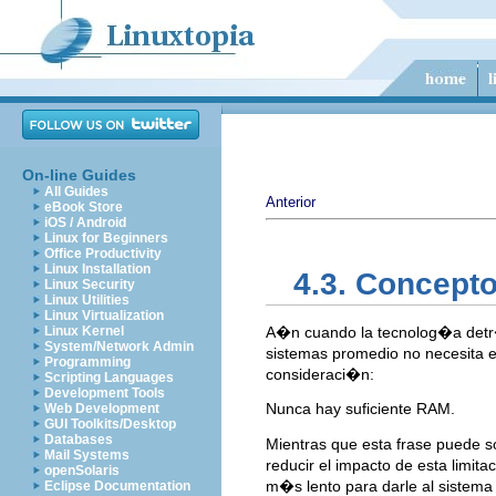
On-line Guides
All Guides
Anterior
eBook Store
iOS / Android
Linux for Beginners
Office Productivity
Linux Installation
4.3. Concept
Linux Security
Linux Utilities
Linux Virtualization
Linux Kernel
A�n cuando la tecnolog�a detr�
System/Network Admin
sistemas promedio no necesita es
Programming
consideraci�n:
Scripting Languages
Development Tools
Nunca hay suficiente RAM.
Web Development
GUI Toolkits/Desktop
Databases
Mientras que esta frase puede 
Mail Systems
reducir el impacto de esta limit
openSolaris
m�s lento para darle al sistema
Eclipse Documentation