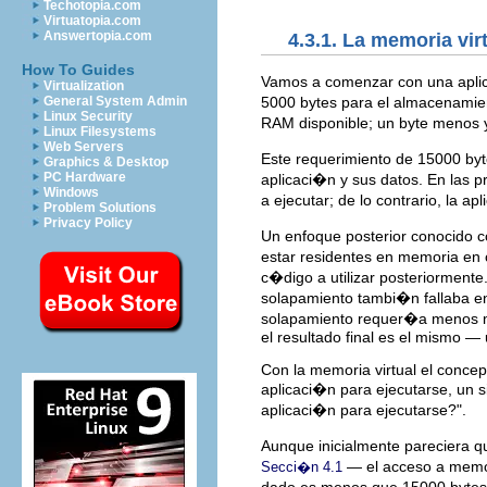
Techotopia.com
Virtuatopia.com
Answertopia.com
4.3.1. La memoria vir
How To Guides
Vamos a comenzar con una aplic
Virtualization
5000 bytes para el almacenamien
General System Admin
Linux Security
RAM disponible; un byte menos y
Linux Filesystems
Web Servers
Este requerimiento de 15000 by
Graphics & Desktop
PC Hardware
aplicaci�n y sus datos. En las 
Windows
a ejecutar; de lo contrario, la a
Problem Solutions
Privacy Policy
Un enfoque posterior conocido
estar residentes en memoria en 
c�digo a utilizar posteriormente
solapamiento tambi�n fallaba en
solapamiento requer�a menos mem
el resultado final es el mismo —
Con la memoria virtual el concep
aplicaci�n para ejecutarse, un 
aplicaci�n para ejecutarse?".
Aunque inicialmente pareciera qu
— el acceso a memori
Secci�n 4.1
dado es menos que 15000 bytes