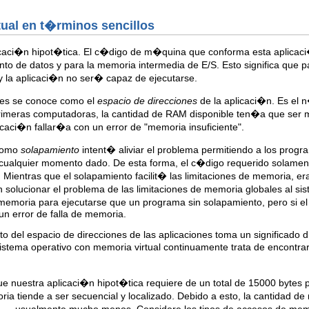
tual en t�rminos sencillos
aci�n hipot�tica. El c�digo de m�quina que conforma esta aplicac
to de datos y para la memoria intermedia de E/S. Esto significa que 
 la aplicaci�n no ser� capaz de ejecutarse.
tes se conoce como el
espacio de direcciones
de la aplicaci�n. Es el 
primeras computadoras, la cantidad de RAM disponible ten�a que ser 
plicaci�n fallar�a con un error de "memoria insuficiente".
 como
solapamiento
intent� aliviar el problema permitiendo a los progr
cualquier momento dado. De esta forma, el c�digo requerido solament
. Mientras que el solapamiento facilit� las limitaciones de memoria, e
 solucionar el problema de las limitaciones de memoria globales al s
oria para ejecutarse que un programa sin solapamiento, pero si el 
 un error de falla de memoria.
to del espacio de direcciones de las aplicaciones toma un significado 
sistema operativo con memoria virtual continuamente trata de encontr
e nuestra aplicaci�n hipot�tica requiere de un total de 15000 bytes p
a tiende a ser secuencial y localizado. Debido a esto, la cantidad d
 — usualmente mucho menos. Considere los tipos de accesos de memo