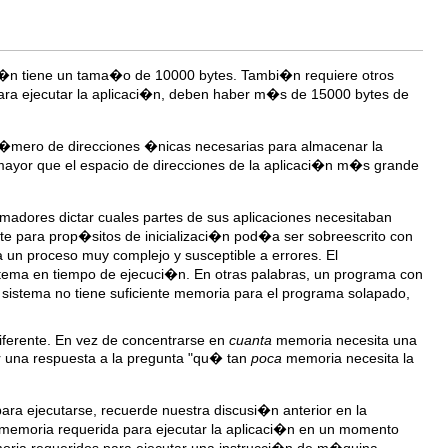
i�n tiene un tama�o de 10000 bytes. Tambi�n requiere otros
para ejecutar la aplicaci�n, deben haber m�s de 15000 bytes de
n�mero de direcciones �nicas necesarias para almacenar la
mayor que el espacio de direcciones de la aplicaci�n m�s grande
amadores dictar cuales partes de sus aplicaciones necesitaban
e para prop�sitos de inicializaci�n pod�a ser sobreescrito con
ra un proceso muy complejo y susceptible a errores. El
istema en tiempo de ejecuci�n. En otras palabras, un programa con
sistema no tiene suficiente memoria para el programa solapado,
diferente. En vez de concentrarse en
cuanta
memoria necesita una
ar una respuesta a la pregunta "qu� tan
poca
memoria necesita la
ara ejecutarse, recuerde nuestra discusi�n anterior en la
e memoria requerida para ejecutar la aplicaci�n en un momento
ria requeridos para ejecutar una instrucci�n de m�quina