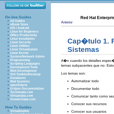
On-line Guides
Red Hat Enterpri
All Guides
Anterior
eBook Store
iOS / Android
Linux for Beginners
Office Productivity
Linux Installation
Cap�tulo 1. 
Linux Security
Linux Utilities
Sistemas
Linux Virtualization
Linux Kernel
System/Network Admin
Programming
A�n cuando los detalles espec�f
Scripting Languages
temas subyacentes que no. Estos
Development Tools
Web Development
Los temas son:
GUI Toolkits/Desktop
Databases
Automatizar todo
Mail Systems
openSolaris
Documentar todo
Eclipse Documentation
Techotopia.com
Virtuatopia.com
Comunicar tanto como sea
Answertopia.com
Conocer sus recursos
How To Guides
Virtualization
Conocer sus usuarios