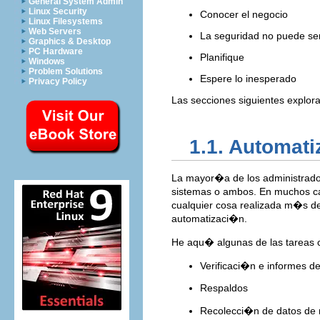
General System Admin
Linux Security
Conocer el negocio
Linux Filesystems
Web Servers
La seguridad no puede ser
Graphics & Desktop
PC Hardware
Planifique
Windows
Problem Solutions
Espere lo inesperado
Privacy Policy
Las secciones siguientes explor
1.1. Automati
La mayor�a de los administrado
sistemas o ambos. En muchos ca
cualquier cosa realizada m�s d
automatizaci�n.
He aqu� algunas de las tareas
Verificaci�n e informes de
Respaldos
Recolecci�n de datos de 