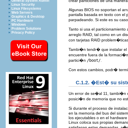
crear particiones de una manera 
General System Admin
Linux Security
Linux Filesystems
Algunas BIOS no soportan el arra
Web Servers
pantalla basada en texto con el
Graphics & Desktop
parpadeando. Si este es su caso,
PC Hardware
Windows
Problem Solutions
Tanto si usa el particionamient
Privacy Policy
arreglo RAID, tal como en un dis
con tarjetas RAID problem�ticas
Tambi�n tendr� que instalar el
encuentre fuera de la formaci�n
partici�n
/boot/
.
Con estos cambios, podr� termin
C.1.2. �Est� su sis
Un error de se�al 11, tambi�n
posici�n de memoria que no es
Si durante el proceso de instal
en la memoria del bus del sist
los ejecutables o en el hardware
Linux coloca sus propias deman
satisfagan estas demandas, a�n