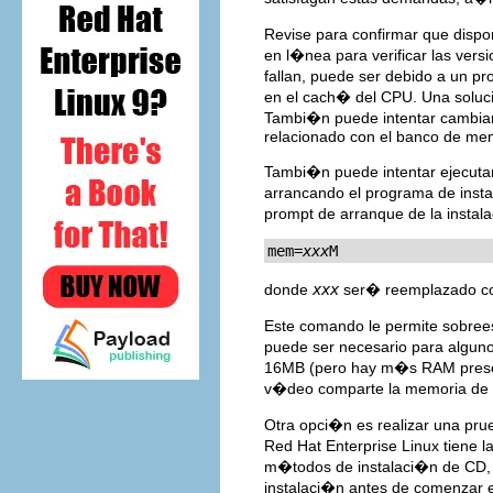
Revise para confirmar que dispo
en l�nea para verificar las ver
fallan, puede ser debido a un 
en el cach� del CPU. Una soluci
Tambi�n puede intentar cambiar l
relacionado con el banco de me
Tambi�n puede intentar ejecuta
arrancando el programa de inst
prompt de arranque de la instala
mem=
xxx
M
donde
xxx
ser� reemplazado co
Este comando le permite sobrees
puede ser necesario para algun
16MB (pero hay m�s RAM present
v�deo comparte la memoria de v
Otra opci�n es realizar una pru
Red Hat Enterprise Linux tiene l
m�todos de instalaci�n de CD,
instalaci�n antes de comenzar e