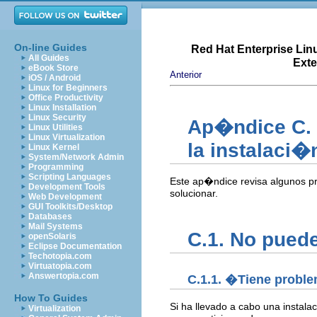
On-line Guides
Red Hat Enterprise Lin
All Guides
Exte
eBook Store
Anterior
iOS / Android
Linux for Beginners
Office Productivity
Linux Installation
Linux Security
Ap�ndice C. 
Linux Utilities
Linux Virtualization
la instalaci�
Linux Kernel
System/Network Admin
Programming
Scripting Languages
Este ap�ndice revisa algunos p
Development Tools
solucionar.
Web Development
GUI Toolkits/Desktop
Databases
Mail Systems
C.1. No puede
openSolaris
Eclipse Documentation
Techotopia.com
Virtuatopia.com
Answertopia.com
C.1.1. �Tiene proble
How To Guides
Si ha llevado a cabo una instala
Virtualization