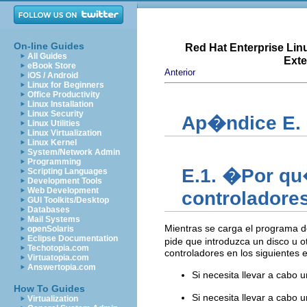
On-line Guides
Red Hat Enterprise Lin
All Guides
Exte
eBook Store
Anterior
iOS / Android
Linux for Beginners
Office Productivity
Linux Installation
Linux Security
Ap�ndice E. 
Linux Utilities
Linux Virtualization
Linux Kernel
System/Network Admin
Programming
E.1. �Por qu
Scripting Languages
Development Tools
Web Development
controladore
GUI Toolkits/Desktop
Databases
Mail Systems
Mientras se carga el programa d
openSolaris
Eclipse Documentation
pide que introduzca un disco u 
Techotopia.com
controladores en los siguientes 
Virtuatopia.com
Answertopia.com
Si necesita llevar a cabo 
How To Guides
Si necesita llevar a cabo 
Virtualization