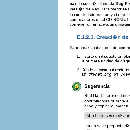
bajo la secci�n llamada
Bug Fi
versi�n de Red Hat Enterprise 
los controladores que ya tiene e
controladores en el CD-ROM #1 d
contener un enlace a una imagen
E.1.2.1. Creaci�n de
Para crear un disquete de contr
Inserte un disquete en bl
la primera unidad de disq
Desde el mismo directorio
if=
drvnet.img
of=/dev
Sugerencia
Red Hat Enterprise Lin
controladores durante e
drive y copiar la imagen
dd if=driverdisk.im
Luego se le preguntar� d