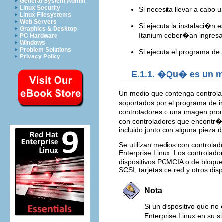
General System Admin
Linux Security
Si necesita llevar a cabo
Linux Filesystems
Web Servers
Si ejecuta la instalaci�n 
Graphics & Desktop
Itanium deber�an ingres
PC Hardware
Windows
Problem Solutions
Si ejecuta el programa de 
Privacy Policy
E.1.1. �Qu� es un m
Un medio que contenga controla
soportados por el programa de i
controladores o una imagen pro
con controladores que encontr�
incluido junto con alguna pieza 
Se utilizan medios con controlado
Enterprise Linux. Los controlad
dispositivos PCMCIA o de bloq
SCSI, tarjetas de red y otros di
Nota
Si un dispositivo que no
Enterprise Linux en su s