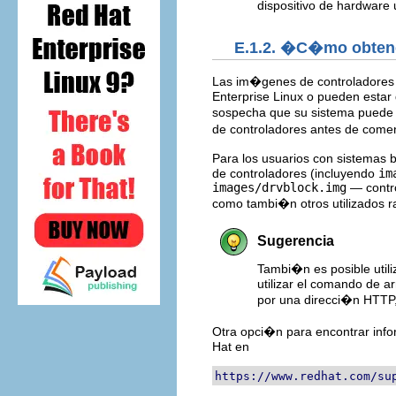
dispositivo de hardware
E.1.2. �C�mo obtene
Las im�genes de controladores 
Enterprise Linux o pueden estar 
sospecha que su sistema puede 
de controladores antes de comen
Para los usuarios con sistemas
de controladores (incluyendo
im
images/drvblock.img
— contro
como tambi�n otros utilizados r
Sugerencia
Tambi�n es posible util
utilizar el comando de 
por una direcci�n HTTP,
Otra opci�n para encontrar info
Hat en
https://www.redhat.com/su