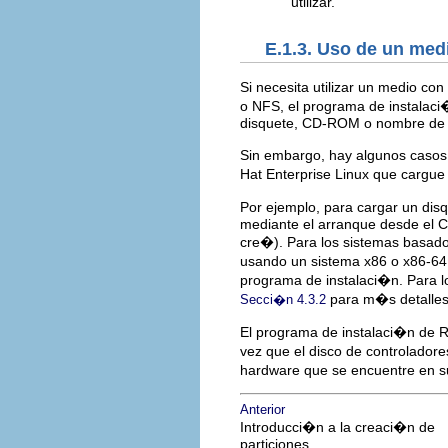
utilizar.
E.1.3. Uso de un med
Si necesita utilizar un medio co
o NFS, el programa de instalaci
disquete, CD-ROM o nombre de a
Sin embargo, hay algunos casos
Hat Enterprise Linux que cargue e
Por ejemplo, para cargar un dis
mediante el arranque desde el 
cre�). Para los sistemas basad
usando un sistema x86 o x86-64
programa de instalaci�n. Para l
para m�s detalles 
Secci�n 4.3.2
El programa de instalaci�n de R
vez que el disco de controladore
hardware que se encuentre en su
Anterior
Introducci�n a la creaci�n de
particiones