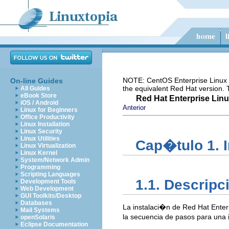
NOTE: CentOS Enterprise Linux i
On-line Guides
the equivalent Red Hat version.
All Guides
eBook Store
Red Hat Enterprise Linu
iOS / Android
Anterior
Linux for Beginners
Office Productivity
Linux Installation
Linux Security
Linux Utilities
Cap�tulo 1. 
Linux Virtualization
Linux Kernel
System/Network Admin
Programming
Scripting Languages
1.1. Descripc
Development Tools
Web Development
GUI Toolkits/Desktop
Databases
La instalaci�n de Red Hat Enterp
Mail Systems
la secuencia de pasos para una i
openSolaris
Eclipse Documentation