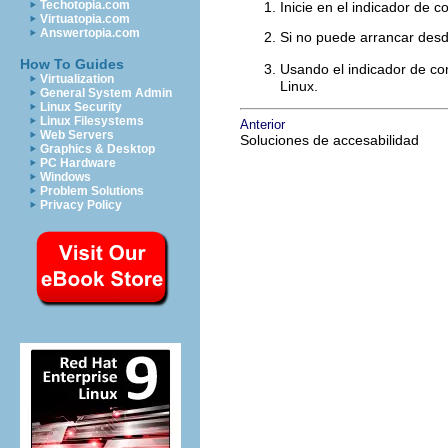
Techotopia.com
Inicie en el indicador de 
Virtuatopia.com
Answertopia.com
Si no puede arrancar desd
How To Guides
Usando el indicador de co
Virtualization
Linux.
General System Admin
Linux Security
Linux Filesystems
Anterior
Web Servers
Soluciones de accesabilidad
Graphics & Desktop
PC Hardware
Windows
Problem Solutions
Privacy Policy