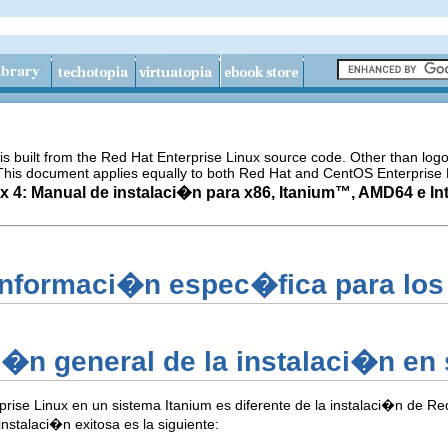
s built from the Red Hat Enterprise Linux source code. Other than lo
 This document applies equally to both Red Hat and CentOS Enterprise 
x 4: Manual de instalaci�n para x86,
Itanium
™, AMD64 e
In
Informaci�n espec�fica para los
i�n general de la instalaci�n en
rise Linux en un sistema Itanium es diferente de la instalaci�n de R
nstalaci�n exitosa es la siguiente: