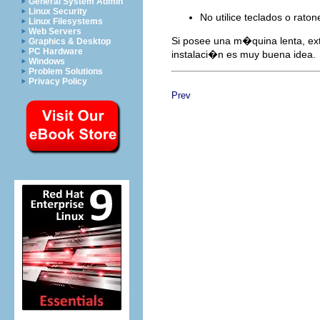
General System Admin
Linux Security
No utilice teclados o rato
Linux Filesystems
Web Servers
Si posee una m�quina lenta, ext
Graphics & Desktop
PC Hardware
instalaci�n es muy buena idea.
Windows
Problem Solutions
Privacy Policy
Prev