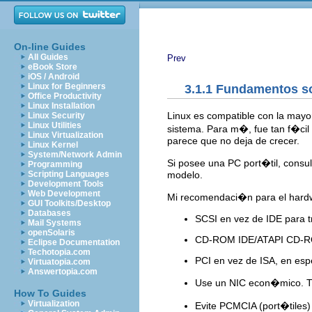
On-line Guides
All Guides
Prev
eBook Store
iOS / Android
Linux for Beginners
3.1.1 Fundamentos so
Office Productivity
Linux Installation
Linux es compatible con la mayo
Linux Security
Linux Utilities
sistema. Para m�, fue tan f�cil
Linux Virtualization
parece que no deja de crecer.
Linux Kernel
System/Network Admin
Si posee una PC port�til, consu
Programming
modelo.
Scripting Languages
Development Tools
Web Development
Mi recomendaci�n para el hardw
GUI Toolkits/Desktop
Databases
SCSI en vez de IDE para t
Mail Systems
openSolaris
CD-ROM IDE/ATAPI CD-R
Eclipse Documentation
Techotopia.com
PCI en vez de ISA, en espe
Virtuatopia.com
Answertopia.com
Use un NIC econ�mico. Tul
How To Guides
Virtualization
Evite PCMCIA (port�tiles)