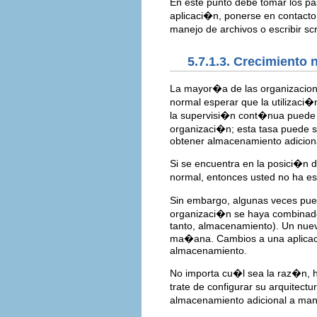
En este punto debe tomar los pa
aplicaci�n, ponerse en contacto 
manejo de archivos o escribir scr
5.7.1.3. Crecimiento
La mayor�a de las organizacione
normal esperar que la utilizaci�
la supervisi�n cont�nua puede r
organizaci�n; esta tasa puede s
obtener almacenamiento adiciona
Si se encuentra en la posici�n d
normal, entonces usted no ha e
Sin embargo, algunas veces pue
organizaci�n se haya combinado 
tanto, almacenamiento). Un nuevo
ma�ana. Cambios a una aplicaci
almacenamiento.
No importa cu�l sea la raz�n, h
trate de configurar su arquitect
almacenamiento adicional a mano