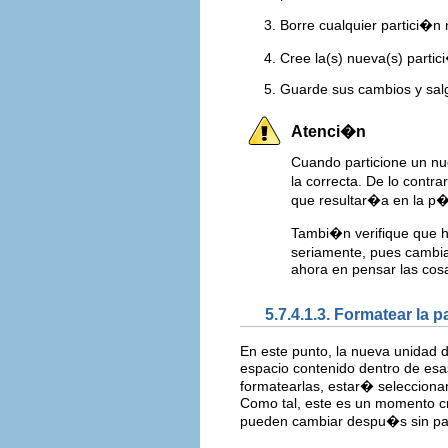
Borre cualquier partici�n
Cree la(s) nueva(s) parti
Guarde sus cambios y sal
Atenci�n
Cuando particione un nu
la correcta. De lo contr
que resultar�a en la p�
Tambi�n verifique que h
seriamente, pues cambi
ahora en pensar las cos
5.7.4.1.3. Formatear la p
En este punto, la nueva unidad 
espacio contenido dentro de esas 
formatearlas, estar� seleccionan
Como tal, este es un momento cr
pueden cambiar despu�s sin pas