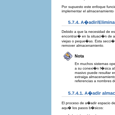
Por supuesto este enfoque funcio
implementar el almacenamiento 
5.7.4. A�adir/Elimin
Debido a que la necesidad de es
encontrar� en la situaci�n de 
viejas o peque�as. Esta secci�
remover almacenamiento.
Nota
En muchos sistemas oper
a su conexi�n f�sica al 
masivo puede resultar e
extraiga almacenamiento,
referencias a nombres de
5.7.4.1. A�adir alma
El proceso de a�adir espacio de
aqu� los pasos b�sicos: