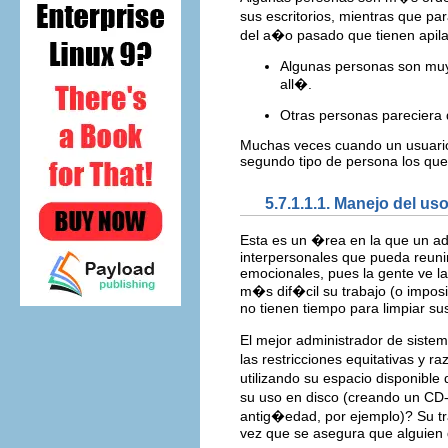
sus escritorios, mientras que pa
del a�o pasado que tienen apila
Algunas personas son muy
all�.
Otras personas pareciera 
Muchas veces cuando un usuario 
segundo tipo de persona los qu
5.7.1.1.1. Manejo del u
Esta es un �rea en la que un adm
interpersonales que pueda reuni
emocionales, pues la gente ve l
m�s dif�cil su trabajo (o impos
no tienen tiempo para limpiar su
El mejor administrador de siste
las restricciones equitativas y 
utilizando su espacio disponibl
su uso en disco (creando un CD
antig�edad, por ejemplo)? Su tra
vez que se asegura que alguien 