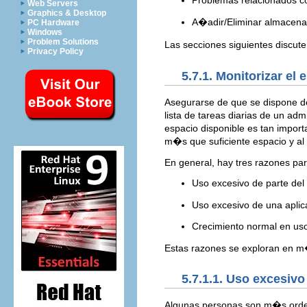
Problemas relacionados co
Web Servers
Graphics & Desktop
A�adir/Eliminar almacen
PC Hardware
Windows
Problem Solutions
Las secciones siguientes discut
Privacy Policy
5.7.1. Monitorizar el 
Asegurarse de que se dispone de
lista de tareas diarias de un ad
espacio disponible es tan impor
m�s que suficiente espacio y al 
En general, hay tres razones par
Uso excesivo de parte del
Uso excesivo de una apli
Crecimiento normal en us
Estas razones se exploran en m�
5.7.1.1. Uso excesivo
Algunas personas son m�s orden