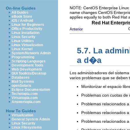
NOTE: CentOS Enterprise Linux i
On-line Guides
name changes CentOS Enterprise 
All Guides
eBook Store
applies equally to both Red Hat
iOS / Android
Red Hat Enterpri
Linux for Beginners
Office Productivity
Anterior
Linux Installation
Linux Security
Linux Utilities
Linux Virtualization
5.7. La admi
Linux Kernel
System/Network Admin
Programming
a d�a
Scripting Languages
Development Tools
Web Development
Los administradores del sistema
GUI Toolkits/Desktop
Databases
varios problemas que se deben t
Mail Systems
openSolaris
Monitorizar el espacio libr
Eclipse Documentation
Techotopia.com
Problemas con cuotas de 
Virtuatopia.com
Answertopia.com
Problemas relacionados a
How To Guides
Problemas relacionados a 
Virtualization
General System Admin
Problemas relacionados a
Linux Security
Linux Filesystems