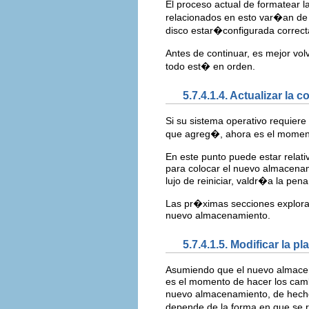
El proceso actual de formatear l
relacionados en esto var�an de 
disco estar�configurada correc
Antes de continuar, es mejor vol
todo est� en orden.
5.7.4.1.4. Actualizar la
Si su sistema operativo requiere
que agreg�, ahora es el moment
En este punto puede estar relat
para colocar el nuevo almacenam
lujo de reiniciar, valdr�a la pe
Las pr�ximas secciones explor
nuevo almacenamiento.
5.7.4.1.5. Modificar la p
Asumiendo que el nuevo almacen
es el momento de hacer los camb
nuevo almacenamiento, de hecho
depende de la forma en que se r