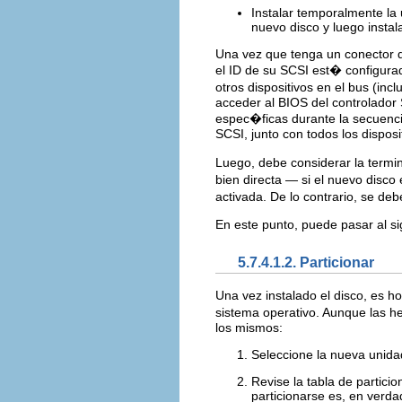
Instalar temporalmente la 
nuevo disco y luego instal
Una vez que tenga un conector d
el ID de su SCSI est� configur
otros dispositivos en el bus (in
acceder al BIOS del controlador
espec�ficas durante la secuencia
SCSI, junto con todos los dispos
Luego, debe considerar la termi
bien directa — si el nuevo disco 
activada. De lo contrario, se de
En este punto, puede pasar al si
5.7.4.1.2. Particionar
Una vez instalado el disco, es h
sistema operativo. Aunque las h
los mismos:
Seleccione la nueva unida
Revise la tabla de partici
particionarse es, en verdad