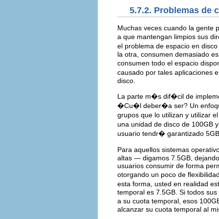
5.7.2. Problemas de 
Muchas veces cuando la gente pi
a que mantengan limpios sus dir
el problema de espacio en disco
la otra, consumen demasiado esp
consumen todo el espacio disponi
causado por tales aplicaciones 
disco.
La parte m�s dif�cil de implem
�Cu�l deber�a ser? Un enfoque 
grupos que lo utilizan y utilizar
una unidad de disco de 100GB y
usuario tendr� garantizado 5GB
Para aquellos sistemas operativ
altas — digamos 7.5GB, dejando l
usuarios consumir de forma perm
otorgando un poco de flexibilida
esta forma, usted en realidad e
temporal es 7.5GB. Si todos sus
a su cuota temporal, esos 100GB
alcanzar su cuota temporal al m