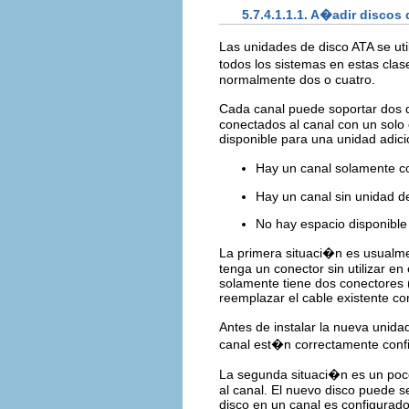
5.7.4.1.1.1. A�adir discos
Las unidades de disco ATA se ut
todos los sistemas en estas cla
normalmente dos o cuatro.
Cada canal puede soportar dos d
conectados al canal con un solo 
disponible para una unidad adicio
Hay un canal solamente c
Hay un canal sin unidad d
No hay espacio disponible
La primera situaci�n es usualme
tenga un conector sin utilizar en
solamente tiene dos conectores (
reemplazar el cable existente co
Antes de instalar la nueva unid
canal est�n correctamente conf
La segunda situaci�n es un poc
al canal. El nuevo disco puede 
disco en un canal es configura