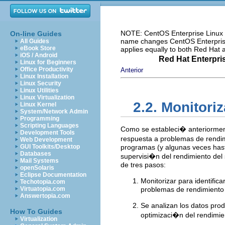
NOTE: CentOS Enterprise Linux i
On-line Guides
name changes CentOS Enterprise 
All Guides
eBook Store
applies equally to both Red Hat
iOS / Android
Red Hat Enterpri
Linux for Beginners
Office Productivity
Anterior
Linux Installation
Linux Security
Linux Utilities
Linux Virtualization
2.2. Monitori
Linux Kernel
System/Network Admin
Programming
Scripting Languages
Como se estableci� anteriorment
Development Tools
respuesta a problemas de rendim
Web Development
GUI Toolkits/Desktop
programas (y algunas veces hasta
Databases
supervisi�n del rendimiento del
Mail Systems
de tres pasos:
openSolaris
Eclipse Documentation
Monitorizar para identifi
Techotopia.com
Virtuatopia.com
problemas de rendimiento
Answertopia.com
Se analizan los datos pro
How To Guides
optimizaci�n del rendimie
Virtualization