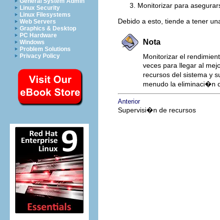
General System Admin
Monitorizar para asegurar
Linux Security
Linux Filesystems
Debido a esto, tiende a tener u
Web Servers
Graphics & Desktop
PC Hardware
Nota
Windows
Problem Solutions
Privacy Policy
Monitorizar el rendimien
veces para llegar al mej
recursos del sistema y s
menudo la eliminaci�n d
Anterior
Supervisi�n de recursos