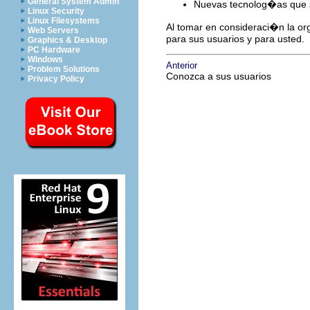
General System Admin
Nuevas tecnolog�as que se
Linux Security
Linux Filesystems
Al tomar en consideraci�n la or
Web Servers
para sus usuarios y para usted.
Graphics & Desktop
PC Hardware
Windows
Anterior
Problem Solutions
Conozca a sus usuarios
Privacy Policy