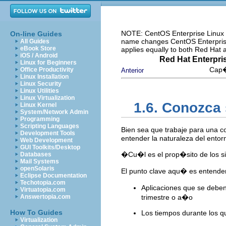
NOTE: CentOS Enterprise Linux i
On-line Guides
name changes CentOS Enterprise 
All Guides
eBook Store
applies equally to both Red Hat
iOS / Android
Red Hat Enterpri
Linux for Beginners
Cap�
Office Productivity
Anterior
Linux Installation
Linux Security
Linux Utilities
Linux Virtualization
1.6. Conozca
Linux Kernel
System/Network Admin
Programming
Scripting Languages
Bien sea que trabaje para una c
Development Tools
entender la naturaleza del entor
Web Development
GUI Toolkits/Desktop
�Cu�l es el prop�sito de los s
Databases
Mail Systems
openSolaris
El punto clave aqu� es entender
Eclipse Documentation
Techotopia.com
Aplicaciones que se deben 
Virtuatopia.com
Answertopia.com
trimestre o a�o
How To Guides
Los tiempos durante los q
Virtualization