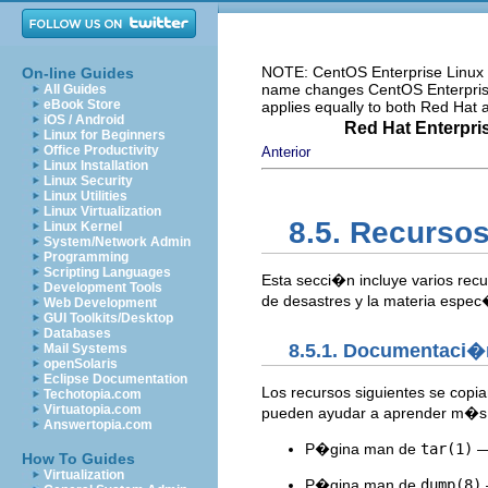
NOTE: CentOS Enterprise Linux i
On-line Guides
name changes CentOS Enterprise 
All Guides
eBook Store
applies equally to both Red Hat
iOS / Android
Red Hat Enterpri
Linux for Beginners
Office Productivity
Anterior
Linux Installation
Linux Security
Linux Utilities
Linux Virtualization
8.5. Recursos
Linux Kernel
System/Network Admin
Programming
Scripting Languages
Esta secci�n incluye varios rec
Development Tools
de desastres y la materia espec
Web Development
GUI Toolkits/Desktop
Databases
8.5.1. Documentaci�
Mail Systems
openSolaris
Eclipse Documentation
Los recursos siguientes se copia
Techotopia.com
Virtuatopia.com
pueden ayudar a aprender m�s s
Answertopia.com
P�gina man de
tar(1)
— 
How To Guides
Virtualization
P�gina man de
dump(8)