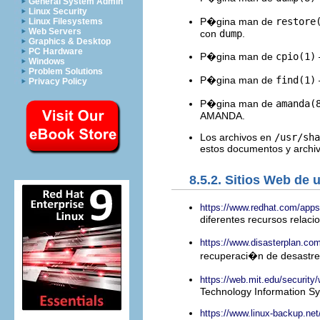
General System Admin
Linux Security
P�gina man de
restore
Linux Filesystems
Web Servers
con
dump
.
Graphics & Desktop
PC Hardware
P�gina man de
cpio(1)
Windows
Problem Solutions
P�gina man de
find(1)
Privacy Policy
P�gina man de
amanda(
AMANDA.
Los archivos en
/usr/sha
estos documentos y archiv
8.5.2. Sitios Web de u
https://www.redhat.com/apps
diferentes recursos relaci
https://www.disasterplan.com
recuperaci�n de desastres
https://web.mit.edu/security
Technology Information Sy
https://www.linux-backup.net