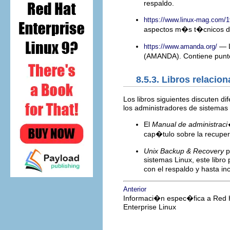
respaldo.
https://www.linux-mag.com/1
aspectos m�s t�cnicos de
— L
https://www.amanda.org/
(AMANDA). Contiene punter
8.5.3. Libros relacio
Los libros siguientes discuten 
los administradores de sistemas
El
Manual de administraci
cap�tulo sobre la recuper
Unix Backup & Recovery
p
sistemas Linux, este libr
con el respaldo y hasta i
Anterior
Informaci�n espec�fica a Red 
Enterprise Linux