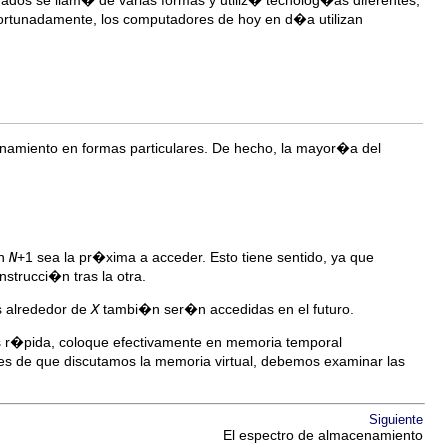
dos se llam� de varias formas y utiliz� tecnolog�as diferentes,
ortunadamente, los computadores de hoy en d�a utilizan
enamiento en formas particulares. De hecho, la mayor�a del
�n
N
+1 sea la pr�xima a acceder. Esto tiene sentido, ya que
trucci�n tras la otra.
s alrededor de
X
tambi�n ser�n accedidas en el futuro.
s r�pida, coloque efectivamente en memoria temporal
es de que discutamos la memoria virtual, debemos examinar las
Siguiente
El espectro de almacenamiento