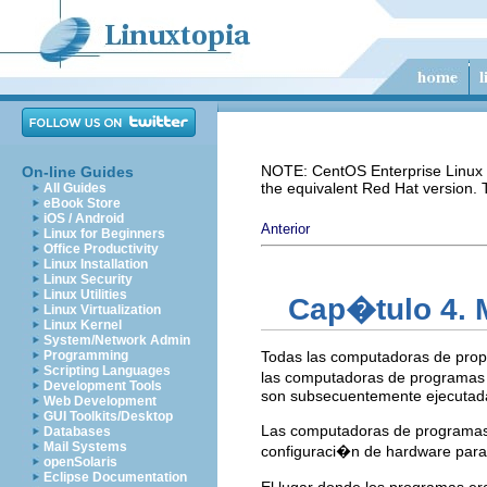
NOTE: CentOS Enterprise Linux i
On-line Guides
the equivalent Red Hat version.
All Guides
eBook Store
iOS / Android
Anterior
Linux for Beginners
Office Productivity
Linux Installation
Linux Security
Linux Utilities
Cap�tulo 4. M
Linux Virtualization
Linux Kernel
System/Network Admin
Programming
Todas las computadoras de prop
Scripting Languages
las computadoras de programas 
Development Tools
son subsecuentemente ejecutad
Web Development
GUI Toolkits/Desktop
Las computadoras de programas 
Databases
Mail Systems
configuraci�n de hardware para
openSolaris
Eclipse Documentation