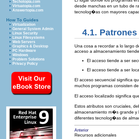
El lugar donde los programas e
Techotopia.com
desde manchas en un tubo de ra
Virtuatopia.com
Answertopia.com
tecnolog�as con mayores capac
How To Guides
Virtualization
General System Admin
4.1. Patrone
Linux Security
Linux Filesystems
Web Servers
Una cosa a recordar a lo largo 
Graphics & Desktop
PC Hardware
acceso a almacenamiento tiende a
Windows
Problem Solutions
El acceso tiende a ser sec
Privacy Policy
El acceso tiende a ser loc
El acceso secuencial significa q
muchos programas consisten de g
El acceso localizado significa qu
Estos atributos son cruciales,
almacenamiento m�s grande y len
diferentes tecnolog�as de alma
Anterior
Recursos adicionales