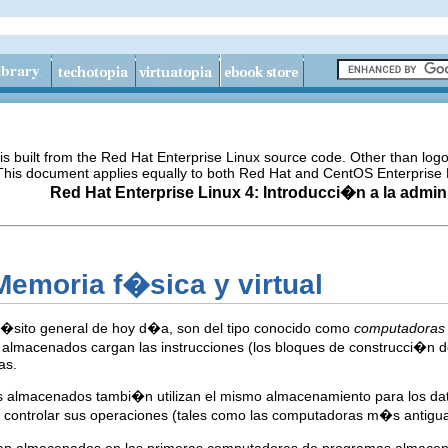
s built from the Red Hat Enterprise Linux source code. Other than lo
 This document applies equally to both Red Hat and CentOS Enterprise 
Red Hat Enterprise Linux 4: Introducci�n a la admi
emoria f�sica y virtual
�sito general de hoy d�a, son del tipo conocido como
computadoras
almacenados cargan las instrucciones (los bloques de construcci�n 
as.
almacenados tambi�n utilizan el mismo almacenamiento para los datos
 controlar sus operaciones (tales como las computadoras m�s antigua