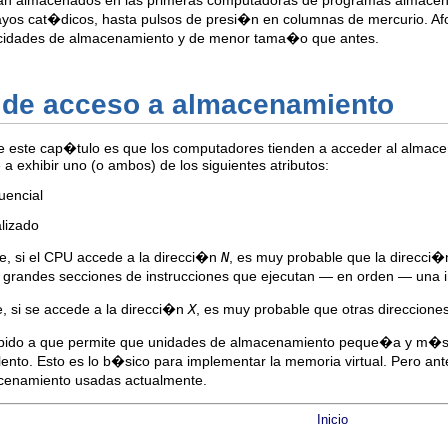
ran almacenados en las primeras computadoras de programas almacena
yos cat�dicos, hasta pulsos de presi�n en columnas de mercurio. Af
idades de almacenamiento y de menor tama�o que antes.
s de acceso a almacenamiento
de este cap�tulo es que los computadores tienden a acceder al almac
 exhibir uno (o ambos) de los siguientes atributos:
uencial
alizado
ue, si el CPU accede a la direcci�n
N
, es muy probable que la direcci
randes secciones de instrucciones que ejecutan — en orden — una ins
e, si se accede a la direcci�n
X
, es muy probable que otras direccione
 debido a que permite que unidades de almacenamiento peque�a y m�
to. Esto es lo b�sico para implementar la memoria virtual. Pero ant
cenamiento usadas actualmente.
Inicio