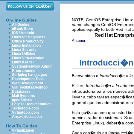
NOTE: CentOS Enterprise Linux i
On-line Guides
name changes CentOS Enterprise 
All Guides
eBook Store
applies equally to both Red Hat
iOS / Android
Red Hat Enterpri
Linux for Beginners
Anterior
Office Productivity
Linux Installation
Linux Security
Linux Utilities
Linux Virtualization
Introducci�n
Linux Kernel
System/Network Admin
Programming
Scripting Languages
Bienvenidos a
Introducci�n a la
Development Tools
Web Development
El libro
Introducci�n a la admini
GUI Toolkits/Desktop
introductoria para los nuevos a
Databases
Mail Systems
llevar a cabo tareas espec�ficas
openSolaris
general que los administradores
Eclipse Documentation
Techotopia.com
Esta gu�a asume que usted tien
Virtuatopia.com
Answertopia.com
administrador de sistemas. Si u
Enterprise Linux), deber�a come
How To Guides
Virtualization
Cada cap�tulo en
Introducci�n 