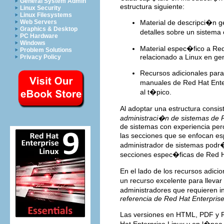
General System Admin
estructura siguiente:
Linux Security
Linux Filesystems
Web Servers
Material de descripci�n g
Graphics & Desktop
detalles sobre un sistem
PC Hardware
Windows
Material espec�fico a Red
Problem Solutions
relacionado a Linux en gen
Privacy Policy
Recursos adicionales para
manuales de Red Hat Enterp
al t�pico.
Al adoptar una estructura consi
administraci�n de sistemas de R
de sistemas con experiencia per
las secciones que se enfocan e
administrador de sistemas podr�
secciones espec�ficas de Red H
En el lado de los recursos adicio
un recurso excelente para lleva
administradores que requieren
referencia de Red Hat Enterprise
Las versiones en HTML, PDF y 