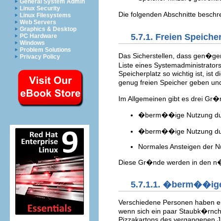
General System Admin
Linux Security
Die folgenden Abschnitte beschr
Linux Filesystems
Web Servers
Graphics & Desktop
5.7.1. Freien Speic
PC Hardware
Windows
Problem Solutions
Das Sicherstellen, dass gen�gen
Privacy Policy
Liste eines Systemadministrato
Speicherplatz so wichtig ist, ist
genug freien Speicher geben un
Im Allgemeinen gibt es drei Gr�
�berm��ige Nutzung dur
�berm��ige Nutzung durc
Normales Ansteigen der N
Diese Gr�nde werden in den n�
5.7.1.1. �berm��ige
Verschiedene Personen haben ein
wenn sich ein paar Staubk�rnche
Pizzakartons des vergangenen Ja