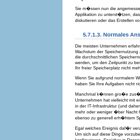
Sie m�ssen nun die angemessenen
Applikation zu unterst�tzen, das
diskutieren oder das Erstellen v
5.7.1.3. Normales An
Die meisten Unternehmen erfahre
Wachstum der Speichernutzung z
die durchschnittlichen Speiche
werden, um den Zeitpunkt zu be
Ihr freier Speicherplatz nicht meh
Wenn Sie aufgrund normalem Wa
haben Sie Ihre Aufgaben nicht ric
Manchmal k�nnen gro�e zus�tzl
Unternehmen hat vielleicht mit 
in der IT-Infrastruktur (und dahe
mehr oder weniger �ber Nacht 
ebenso zu generell erh�htem S
Egal welches Ereignis daf�r ver
Um sich auf diese Dinge vorzuber
konfigurieren. Speicher in Rese