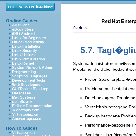
On-line Guides
Red Hat Enterp
All Guides
Zur�ck
eBook Store
iOS / Android
Linux for Beginners
Office Productivity
Linux Installation
5.7. Tagt�gl
Linux Security
Linux Utilities
Linux Virtualization
Systemadministratoren m�ssen im
Linux Kernel
System/Network Admin
Probleme, die dabei bedacht w
Programming
Scripting Languages
Freien Speicherplatz �b
Development Tools
Web Development
Probleme mit Festplatten
GUI Toolkits/Desktop
Databases
Mail Systems
Datei-bezogene Probleme
openSolaris
Eclipse Documentation
Verzeichnis-bezogene Pr
Techotopia.com
Virtuatopia.com
Backup-bezogene Proble
Answertopia.com
Performance-bezogene P
How To Guides
Virtualization
Speicher hinzuf�gen/entf