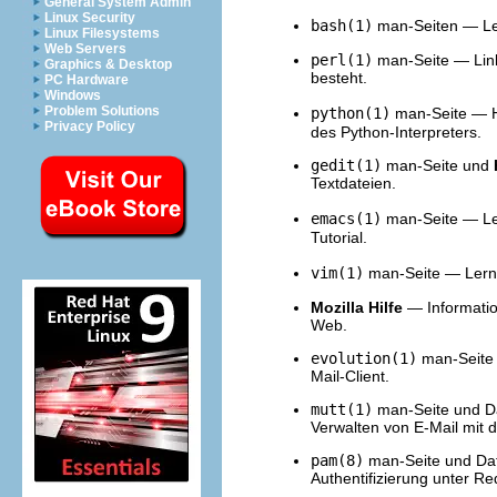
General System Admin
Linux Security
bash(1)
man-Seiten — Ler
Linux Filesystems
Web Servers
perl(1)
man-Seite — Link
Graphics & Desktop
besteht.
PC Hardware
Windows
Problem Solutions
python(1)
man-Seite — H
Privacy Policy
des Python-Interpreters.
gedit(1)
man-Seite und
Textdateien.
emacs(1)
man-Seite — Ler
Tutorial.
vim(1)
man-Seite — Lerne
Mozilla
Hilfe
— Informatio
Web.
evolution(1)
man-Seite
Mail-Client.
mutt(1)
man-Seite und D
Verwalten von E-Mail mit d
pam(8)
man-Seite und Da
Authentifizierung unter Re