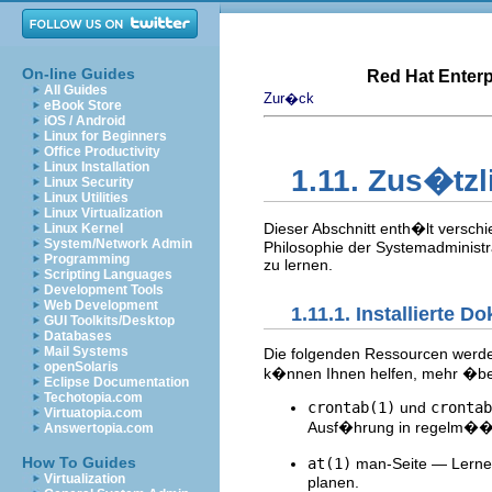
On-line Guides
Red Hat Enterp
All Guides
Zur�ck
eBook Store
iOS / Android
Linux for Beginners
Office Productivity
Linux Installation
1.11. Zus�tz
Linux Security
Linux Utilities
Linux Virtualization
Dieser Abschnitt enth�lt versc
Linux Kernel
System/Network Admin
Philosophie der Systemadministr
Programming
zu lernen.
Scripting Languages
Development Tools
Web Development
1.11.1. Installierte 
GUI Toolkits/Desktop
Databases
Mail Systems
Die folgenden Ressourcen werden 
openSolaris
k�nnen Ihnen helfen, mehr �ber
Eclipse Documentation
Techotopia.com
crontab(1)
und
crontab
Virtuatopia.com
Ausf�hrung in regelm��ig
Answertopia.com
How To Guides
at(1)
man-Seite — Lernen
Virtualization
planen.