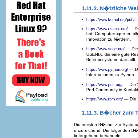
1.11.2. N�tzliche We
https://www.kernel.org/pub/li
— Di
https://www.usenix.org/
hat, Computerexperten al
Innovation zu f�rdern.
— Die 
https://www.sage.org/
USENIX, die eine gute Res
Betriebssysteme darstellt.
— Di
https://www.python.org/
Informationen zu Python.
— Die '
https://www.perl.org/
Perl-Community in Kontakt
— Die 
https://www.rpm.org/
1.11.3. B�cher zum
Die meisten B�cher zur Systemad
unzureichend. Die folgenden B�
tiefergehend behandeln.