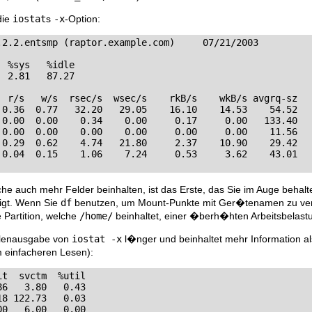
die
iostat
s
-x
-Option:
.2.2.entsmp (raptor.example.com)     07/21/2003

 %sys   %idle

 2.81   87.27

  r/s   w/s  rsec/s  wsec/s    rkB/s    wkB/s avgrq-sz

 0.36  0.77   32.20   29.05    16.10    14.53    54.52

 0.00  0.00    0.34    0.00     0.17     0.00   133.40

 0.00  0.00    0.00    0.00     0.00     0.00    11.56

 0.29  0.62    4.74   21.80     2.37    10.90    29.42

 0.04  0.15    1.06    7.24     0.53     3.62    43.01
e auch mehr Felder beinhalten, ist das Erste, das Sie im Auge behalt
eigt. Wenn Sie
df
benutzen, um Mount-Punkte mit Ger�tenamen zu verk
e Partition, welche
/home/
beinhaltet, einer �berh�hten Arbeitsbelastu
eilenausgabe von
iostat -x
l�nger und beinhaltet mehr Information als 
 einfacheren Lesen):
t  svctm  %util

6   3.80   0.43

8 122.73   0.03

0   6.00   0.00
