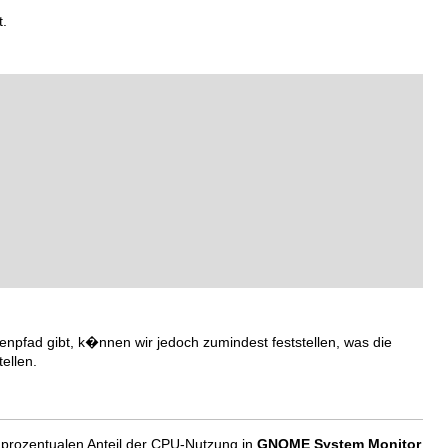
t.
npfad gibt, k�nnen wir jedoch zumindest feststellen, was die
ellen.
rozentualen Anteil der CPU-Nutzung in
GNOME System Monitor