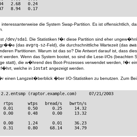
4   2.68   0.24

47   8.94   0.17
2
interessanterweise die System Swap-Partition. Es ist offensichtlich, 
n.
ist
/dev/sda1
. Die Statistiken f�r diese Partition sind eher ungew�hnl
agegr��e (das
avgrq-sz
-Feld), die durchschnittliche Wartezeit (das
awa
nderen Partitionen. Warum ist das so? Die Antwort darauf ist, dass dies
 werden. Wenn das System bootet, so sind die Lese-I/Os (beachten S
ge statt), die w�hrend des Boot-Prozesses verwendet werden, f�r ein
 f�hrt, welche in
iostat
angezeigt werden.
r einen Langzeit�berblick �ber I/O-Statistiken zu benutzen. Zum Bei
.2.2.entsmp (raptor.example.com)     07/21/2003

 rtps      wtps   bread/s   bwrtn/s

 0.01      0.50      0.25     14.32

 0.00      0.48      0.00     13.32

 0.00      1.24      0.01     36.23

  0.31      0.80     68.14     34.79