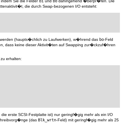
, indem Sie die Felder
bi
und
bo
dahingehend �berpr�fen. Die
lattenaktivit�t, die durch Swap-bezogenen I/O entsteht:
n werden (haupts�chlich zu Laufwerken), w�hrend das
bo
-Feld
n, dass keine dieser Aktivit�ten auf Swapping zur�ckzuf�hren
 zu erhalten:
, die erste SCSI-Festplatte ist) nur geringf�gig mehr als ein I/O
 Schreibvorg�nge (das
Blk_wrtn
-Feld) mit geringf�gig mehr als 25