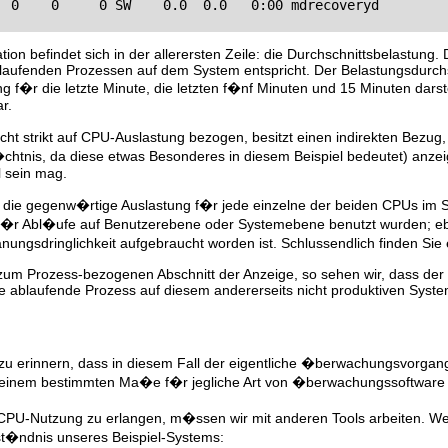
  0    0     0 SW    0.0  0.0   0:00 mdrecoveryd
on befindet sich in der allerersten Zeile: die Durchschnittsbelastung. 
blaufenden Prozessen auf dem System entspricht. Der Belastungsdurchsc
g f�r die letzte Minute, die letzten f�nf Minuten und 15 Minuten dars
r.
ht strikt auf CPU-Auslastung bezogen, besitzt einen indirekten Bezug,
htnis, da diese etwas Besonderes in diesem Beispiel bedeutet) anzeigt
 sein mag.
 die gegenw�rtige Auslastung f�r jede einzelne der beiden CPUs im Sy
�r Abl�ufe auf Benutzerebene oder Systemebene benutzt wurden; ebenso 
ngsdringlichkeit aufgebraucht worden ist. Schlussendlich finden Sie ein
um Prozess-bezogenen Abschnitt der Anzeige, so sehen wir, dass der 
e ablaufende Prozess auf diesem andererseits nicht produktiven System,
n zu erinnern, dass in diesem Fall der eigentliche �berwachungsvorga
t zu einem bestimmten Ma�e f�r jegliche Art von �berwachungssoftware
 CPU-Nutzung zu erlangen, m�ssen wir mit anderen Tools arbeiten. W
t�ndnis unseres Beispiel-Systems: