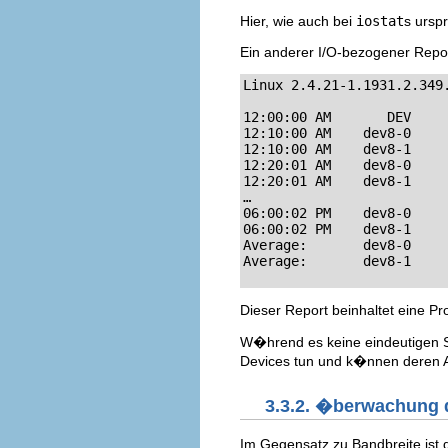
Hier, wie auch bei
iostat
s ursp
Ein anderer I/O-bezogener Repor
Linux 2.4.21-1.1931.2.349
12:00:00 AM       DEV     
12:10:00 AM    dev8-0     
12:10:00 AM    dev8-1     
12:20:01 AM    dev8-0     
12:20:01 AM    dev8-1     
…

06:00:02 PM    dev8-0     
06:00:02 PM    dev8-1     
Average:       dev8-0     
Average:       dev8-1    
Dieser Report beinhaltet eine Pr
W�hrend es keine eindeutigen St
Devices tun und k�nnen deren Ak
3.3.2. �berwachung 
Im Gegensatz zu Bandbreite is