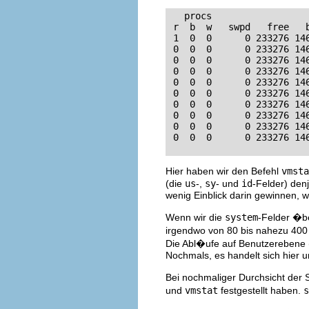
   procs                 
 r  b  w   swpd   free   
 1  0  0      0 233276 14
 0  0  0      0 233276 14
 0  0  0      0 233276 14
 0  0  0      0 233276 14
 0  0  0      0 233276 14
 0  0  0      0 233276 14
 0  0  0      0 233276 14
 0  0  0      0 233276 14
 0  0  0      0 233276 14
 0  0  0      0 233276 14
Hier haben wir den Befehl
vmsta
(die
us
-,
sy
- und
id
-Felder) den
wenig Einblick darin gewinnen, w
Wenn wir die
system
-Felder �be
irgendwo von 80 bis nahezu 400 
Die Abl�ufe auf Benutzerebene
Nochmals, es handelt sich hier u
Bei nochmaliger Durchsicht der S
und
vmstat
festgestellt haben.
s