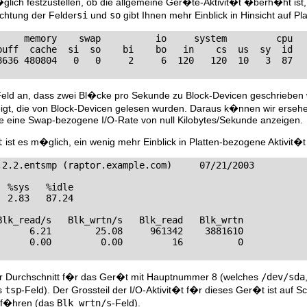
glich festzustellen, ob die allgemeine Ger�te-Aktivit�t �berh�ht ist
chtung der Felder
si
und
so
gibt Ihnen mehr Einblick in Hinsicht auf P
     memory    swap          io     system         cpu

buff  cache  si  so    bi    bo   in    cs  us  sy  id

8636 480804   0   0     2     6  120   120  10   3  87
Feld an, dass zwei Bl�cke pro Sekunde zu Block-Devicen geschriebe
gt, die von Block-Devicen gelesen wurden. Daraus k�nnen wir ersehe
de eine Swap-bezogene I/O-Rate von null Kilobytes/Sekunde anzeigen.
t
ist es m�glich, ein wenig mehr Einblick in Platten-bezogene Aktivit�t
.2.2.entsmp (raptor.example.com)     07/21/2003

 %sys   %idle

 2.83   87.24

Blk_read/s   Blk_wrtn/s   Blk_read   Blk_wrtn

      6.21        25.08     961342    3881610

      0.00         0.00         16          0
der Durchschnitt f�r das Ger�t mit Hauptnummer 8 (welches
/dev/sda
as
tsp
-Feld). Der Grossteil der I/O-Aktivit�t f�r dieses Ger�t ist auf
uf�hren (das
Blk_wrtn/s
-Feld).