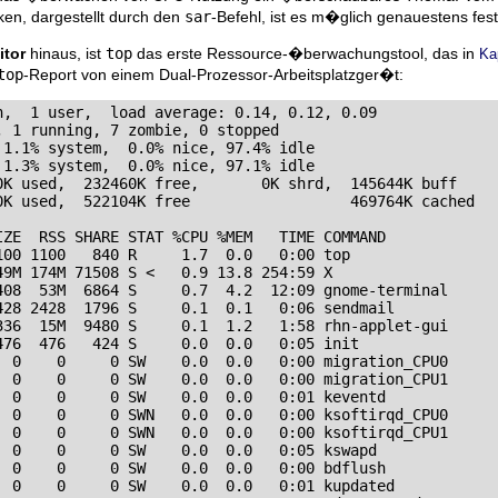
tiken, dargestellt durch den
sar
-Befehl, ist es m�glich genauestens fes
tor
hinaus, ist
top
das erste Ressource-�berwachungstool, das in
Kap
top
-Report von einem Dual-Prozessor-Arbeitsplatzger�t:
,  1 user,  load average: 0.14, 0.12, 0.09

 1 running, 7 zombie, 0 stopped

1.1% system,  0.0% nice, 97.4% idle

1.3% system,  0.0% nice, 97.1% idle

0K used,  232460K free,       0K shrd,  145644K buff

0K used,  522104K free                  469764K cached

IZE  RSS SHARE STAT %CPU %MEM   TIME COMMAND

00 1100   840 R     1.7  0.0   0:00 top

9M 174M 71508 S <   0.9 13.8 254:59 X

408  53M  6864 S     0.7  4.2  12:09 gnome-terminal

428 2428  1796 S     0.1  0.1   0:06 sendmail

336  15M  9480 S     0.1  1.2   1:58 rhn-applet-gui

76  476   424 S     0.0  0.0   0:05 init

  0    0     0 SW    0.0  0.0   0:00 migration_CPU0

  0    0     0 SW    0.0  0.0   0:00 migration_CPU1

  0    0     0 SW    0.0  0.0   0:01 keventd

  0    0     0 SWN   0.0  0.0   0:00 ksoftirqd_CPU0

  0    0     0 SWN   0.0  0.0   0:00 ksoftirqd_CPU1

 0    0     0 SW    0.0  0.0   0:05 kswapd

  0    0     0 SW    0.0  0.0   0:00 bdflush

  0    0     0 SW    0.0  0.0   0:01 kupdated
