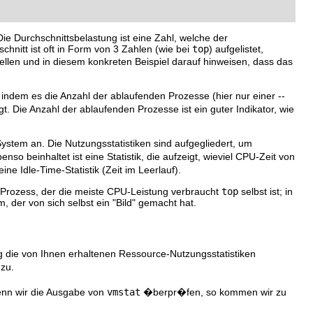
Die Durchschnittsbelastung ist eine Zahl, welche der
hnitt ist oft in Form von 3 Zahlen (wie bei
top
) aufgelistet,
tellen und in diesem konkreten Beispiel darauf hinweisen, dass das
 indem es die Anzahl der ablaufenden Prozesse (hier nur einer --
. Die Anzahl der ablaufenden Prozesse ist ein guter Indikator, wie
stem an. Die Nutzungsstatistiken sind aufgegliedert, um
beinhaltet ist eine Statistik, die aufzeigt, wieviel CPU-Zeit von
e Idle-Time-Statistik (Zeit im Leerlauf).
Prozess, der die meiste CPU-Leistung verbraucht
top
selbst ist; in
 der von sich selbst ein "Bild" gemacht hat.
ng die von Ihnen erhaltenen Ressource-Nutzungsstatistiken
 zu.
enn wir die Ausgabe von
vmstat
�berpr�fen, so kommen wir zu