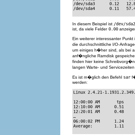
/dev/sda3      0.12   12.8
/dev/sda4      0.11   57.
In diesem Beispiel ist
/dev/sda
ist, da viele Felder
0.00
anzeige
Ein weiterer interessanter Punkt 
die durchschnittliche I/O-Anfr
um einiges h�her sind, als bei a
anf�ngliche Ramdisk gespeichert
finden hier keine Schreibvorg�n
langen Warte- und Servicezeiten
Es ist m�glich den Befehl
sar
f�
werden:
Linux 2.4.21-1.1931.2.349
12:00:00 AM       tps     
12:10:00 AM      0.51     
12:20:01 AM      0.48     
…

06:00:02 PM      1.24     
Average:         1.11    