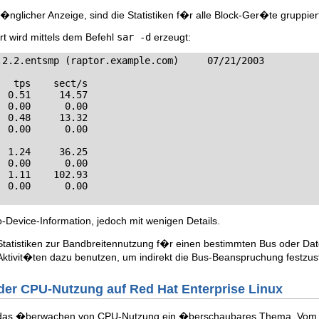
r�nglicher Anzeige, sind die Statistiken f�r alle Block-Ger�te gruppier
t wird mittels dem Befehl
sar -d
erzeugt:
.2.2.entsmp (raptor.example.com)     07/21/2003

  tps    sect/s

 0.51     14.57

 0.00      0.00

 0.48     13.32

 0.00      0.00

 1.24     36.25

 0.00      0.00

 1.11    102.93

  0.00      0.00
o-Device-Information, jedoch mit wenigen Details.
atistiken zur Bandbreitennutzung f�r einen bestimmten Bus oder Date
tivit�ten dazu benutzen, um indirekt die Bus-Beanspruchung festzust
der CPU-Nutzung auf Red Hat Enterprise Linux
t das �berwachen von CPU-Nutzung ein �berschaubares Thema. Vom p