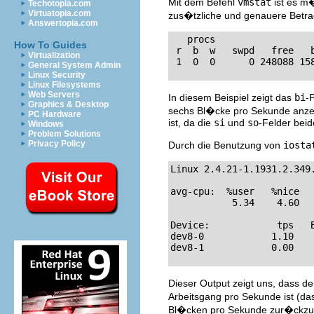
Mit dem Befehl
vmstat
ist es m�
Techotopia.com
Virtuatopia.com
zus�tzliche und genauere Betra
Answertopia.com
   procs                 
How To Guides
 r  b  w   swpd   free   
Virtualization
 1  0  0      0 248088 15
General System Admin
Linux Security
Linux Filesystems
Web Servers
In diesem Beispiel zeigt das
bi
-
Graphics & Desktop
sechs Bl�cke pro Sekunde anzei
PC Hardware
ist, da die
si
und
so
-Felder bei
Windows
Problem Solutions
Privacy Policy
Durch die Benutzung von
iosta
Linux 2.4.21-1.1931.2.349
avg-cpu:  %user   %nice   
           5.34    4.60   
Device:            tps   
dev8-0            1.10   
dev8-1            0.00   
Dieser Output zeigt uns, dass 
Arbeitsgang pro Sekunde ist (d
Bl�cken pro Sekunde zur�ckz