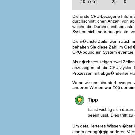
   10 root      25   0   
Die erste CPU-bezogene Informati
durchschnittlichen Anzahl von a
welche die Durchschnittsbelastun
System nicht sehr ausgelastet wa
Die n�chste Zeile, wenn auch nic
behalten Sie diese Zahl im Ged�c
CPU-bound ein System eventuell
Als n�chstes zeigen zwei Zeilen
anzuzeigen, ob die CPU-Zyklen f
Prozessen mit abge�nderter Planu
Wenn wir uns hinunterbewegen z
anderen Worten war
top
der ein
Tipp
Es ist wichtig sich dara
beeinflusst. Dies triff
Um detaillierteres Wissen �ber
einem geringf�gig anderen Vers