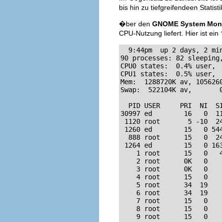
bis hin zu tiefgreifendeen Statis
�ber den
GNOME System Moni
CPU-Nutzung liefert. Hier ist ein
  9:44pm  up 2 days, 2 min
90 processes: 82 sleeping,
CPU0 states:  0.4% user,  
CPU1 states:  0.5% user,  
Mem:  1288720K av, 105626
Swap:  522104K av,       
  PID USER     PRI  NI  S
30997 ed        16   0  11
 1120 root       5 -10  24
 1260 ed        15   0 54
  888 root      15   0  2
 1264 ed        15   0 16
    1 root      15   0   4
    2 root      0K   0   
    3 root      0K   0   
    4 root      15   0   
    5 root      34  19   
    6 root      34  19   
    7 root      15   0    
    8 root      15   0   
    9 root      15   0   