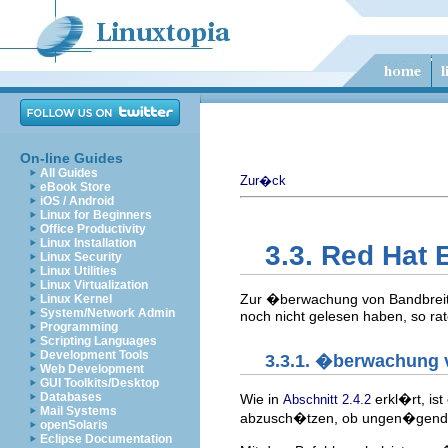
On-line Guides
All Guides
Zur�ck
eBook Store
iOS / Android
Linux for Beginners
Office Productivity
Linux Installation
3.3. Red Hat 
Linux Security
Linux Utilities
Linux Virtualization
Zur �berwachung von Bandbreite
Linux Kernel
System/Network Admin
noch nicht gelesen haben, so rat
Programming
Scripting Languages
Development Tools
3.3.1. �berwachung v
Web Development
GUI Toolkits/Desktop
Databases
Wie in
erkl�rt, is
Abschnitt 2.4.2
Mail Systems
abzusch�tzen, ob ungen�gende B
openSolaris
Eclipse Documentation