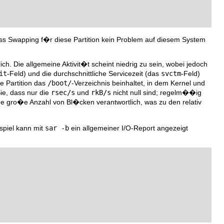
dass Swapping f�r diese Partition kein Problem auf diesem System
ich. Die allgemeine Aktivit�t scheint niedrig zu sein, wobei jedoch
it
-Feld) und die durchschnittliche Servicezeit (das
svctm
-Feld)
e Partition das
/boot/
-Verzeichnis beinhaltet, in dem Kernel und
ie, dass nur die
rsec/s
und
rkB/s
nicht null sind; regelm��ig
e gro�e Anzahl von Bl�cken verantwortlich, was zu den relativ
spiel kann mit
sar -b
ein allgemeiner I/O-Report angezeigt