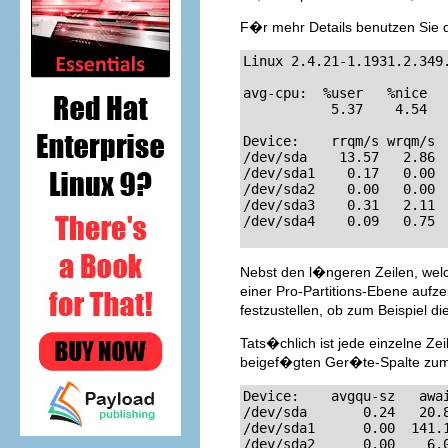
F�r mehr Details benutzen Sie 
Linux 2.4.21-1.1931.2.349
avg-cpu:  %user   %nice   
           5.37    4.54   
Device:    rrqm/s wrqm/s 
/dev/sda    13.57   2.86 
/dev/sda1    0.17   0.00 
/dev/sda2    0.00   0.00 
/dev/sda3    0.31   2.11 
/dev/sda4    0.09   0.75 
Nebst den l�ngeren Zeilen, welch
einer Pro-Partitions-Ebene aufz
festzustellen, ob zum Beispiel di
Tats�chlich ist jede einzelne Z
beigef�gten Ger�te-Spalte zum
Device:    avgqu-sz   awai
/dev/sda       0.24   20.8
/dev/sda1      0.00  141.1
/dev/sda2      0.00    6.0