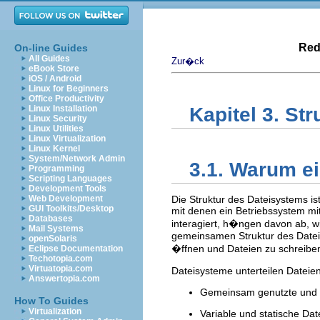
Red
On-line Guides
All Guides
Zur�ck
eBook Store
iOS / Android
Linux for Beginners
Office Productivity
Linux Installation
Kapitel 3. St
Linux Security
Linux Utilities
Linux Virtualization
Linux Kernel
System/Network Admin
3.1. Warum e
Programming
Scripting Languages
Development Tools
Web Development
Die Struktur des Dateisystems is
GUI Toolkits/Desktop
mit denen ein Betriebssystem m
Databases
interagiert, h�ngen davon ab, wi
Mail Systems
gemeinsamen Struktur des Dateis
openSolaris
�ffnen und Dateien zu schreibe
Eclipse Documentation
Techotopia.com
Virtuatopia.com
Dateisysteme unterteilen Dateien
Answertopia.com
Gemeinsam genutzte und 
How To Guides
Virtualization
Variable und statische Dat