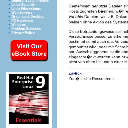
General System Admin
Linux Security
Gemeinsam genutzte
Dateien sin
Linux Filesystems
Hosts zugreifen k�nnen, w�hr
Web Servers
Variable
Dateien, wie z.B. Doku
Graphics & Desktop
PC Hardware
bleiben ohne Aktion des System
Windows
Problem Solutions
Diese Betrachtungsweise soll h
Privacy Policy
Verzeichnisse besser zu erkenne
bestimmt somit auch das Verzeic
gemountet wird, oder mit Schreib
hat. Ausschlaggebend ist die obe
eingeschr�nkt werden kann bzw.
nicht von oben bis unten einer st
Zur�ck
Zus�tzliche Ressourcen