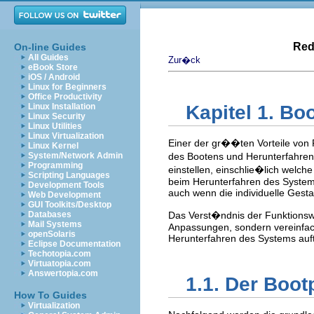
Red
On-line Guides
All Guides
Zur�ck
eBook Store
iOS / Android
Linux for Beginners
Office Productivity
Linux Installation
Kapitel 1. Bo
Linux Security
Linux Utilities
Linux Virtualization
Einer der gr��ten Vorteile von R
Linux Kernel
System/Network Admin
des Bootens und Herunterfahren
Programming
einstellen, einschlie�lich wel
Scripting Languages
beim Herunterfahren des Systems
Development Tools
auch wenn die individuelle Gestal
Web Development
GUI Toolkits/Desktop
Databases
Das Verst�ndnis der Funktionswe
Mail Systems
Anpassungen, sondern vereinfach
openSolaris
Herunterfahren des Systems auft
Eclipse Documentation
Techotopia.com
Virtuatopia.com
Answertopia.com
1.1. Der Boot
How To Guides
Virtualization