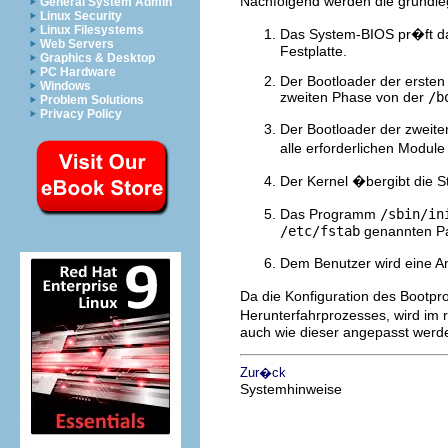
Nachfolgend werden die grundl
General System Admin
Linux Security
Linux Filesystems
Das System-BIOS pr�ft da
Web Servers
Festplatte.
Graphics & Desktop
PC Hardware
Der Bootloader der ersten
Windows
zweiten Phase von der
/b
Problem Solutions
Privacy Policy
Der Bootloader der zweite
alle erforderlichen Module
Der Kernel �bergibt die
Das Programm
/sbin/in
/etc/fstab
genannten Par
Dem Benutzer wird eine A
Da die Konfiguration des Bootpr
Herunterfahrprozesses, wird im 
auch wie dieser angepasst werd
Zur�ck
Systemhinweise