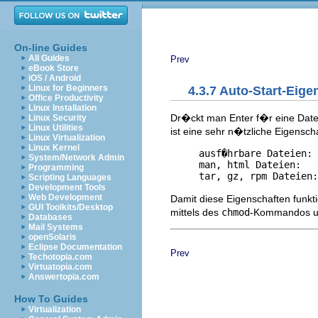
On-line Guides
All Guides
Prev
eBook Store
iOS / Android
Linux for Beginners
4.3.7 Auto-Start-Eige
Office Productivity
Linux Installation
Dr�ckt man Enter f�r eine Datei
Linux Security
Linux Utilities
ist eine sehr n�tzliche Eigensch
Linux Virtualization
Linux Kernel
     ausf�hrbare Dateien: 
System/Network Admin
     man, html Dateien:   
Programming
Scripting Languages
Development Tools
Web Development
Damit diese Eigenschaften funkti
GUI Toolkits/Desktop
mittels des
chmod
-Kommandos u
Databases
Mail Systems
openSolaris
Eclipse Documentation
Prev
Techotopia.com
Virtuatopia.com
Answertopia.com
How To Guides
Virtualization