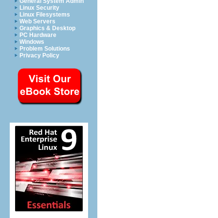
General System Admin
Linux Security
Linux Filesystems
Web Servers
Graphics & Desktop
PC Hardware
Windows
Problem Solutions
Privacy Policy