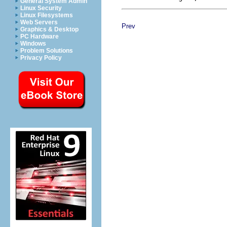
General System Admin
Linux Security
Linux Filesystems
Web Servers
Prev
Graphics & Desktop
PC Hardware
Windows
Problem Solutions
Privacy Policy