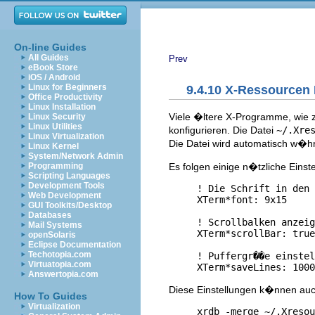
On-line Guides
All Guides
Prev
eBook Store
iOS / Android
Linux for Beginners
9.4.10 X-Ressourcen
Office Productivity
Linux Installation
Viele �ltere X-Programme, wie z
Linux Security
Linux Utilities
konfigurieren. Die Datei
~/.Xre
Linux Virtualization
Die Datei wird automatisch w�h
Linux Kernel
System/Network Admin
Es folgen einige n�tzliche Einst
Programming
Scripting Languages
Development Tools
     ! Die Schrift in den 
Web Development
     XTerm*font: 9x15

GUI Toolkits/Desktop
Databases
     ! Scrollbalken anzeig
Mail Systems
     XTerm*scrollBar: true

openSolaris
Eclipse Documentation
Techotopia.com
     ! Puffergr��e einstel
Virtuatopia.com
Answertopia.com
Diese Einstellungen k�nnen auch
How To Guides
Virtualization