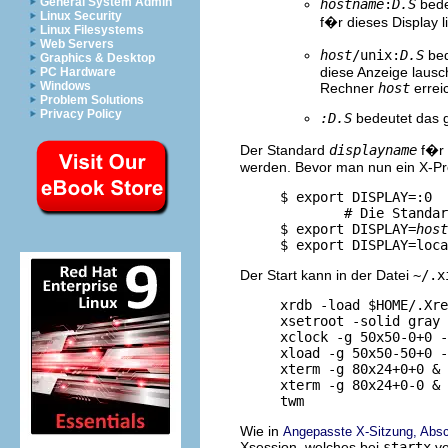
General System Admin
hostname
:
D.S
bede
Linux Security
f�r dieses Display 
Linux Filesystems
Web Servers
host
/unix:
D.S
bed
Graphics & Desktop
diese Anzeige laus
PC Hardware
Windows
Rechner
host
errei
Problem Solutions
Privacy Policy
:D.S
bedeutet das 
Der Standard
displayname
f�r 
werden. Bevor man nun ein X-Pro
     $ export DISPLAY=:0

             # Die Standar
     $ export DISPLAY=
host
Der Start kann in der Datei
~/.x
     xrdb -load $HOME/.Xre
     xsetroot -solid gray 
     xclock -g 50x50-0+0 -
     xload -g 50x50-50+0 -
     xterm -g 80x24+0+0 &

     xterm -g 80x24+0-0 &

Wie in
Angepasste X-Sitzung, Absch
Xsession, welches bei
startx
ve