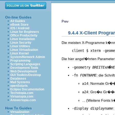
On-line Guides
All Guides
Prev
eBook Store
iOS / Android
Linux for Beginners
9.4.4 X-Client Progr
Office Productivity
Linux Installation
Die meisten X-Programme k�nne
Linux Security
Linux Utilities
Linux Virtualization
     client $ xterm -geome
Linux Kernel
System/Network Admin
Die hier angef�hrten Parameter
Programming
Scripting Languages
-geometry
BREITE
x
H�HE
Development Tools
Web Development
-fn
FONTNAME
: die Schri
GUI Toolkits/Desktop
Databases
Mail Systems
a14: Normale Gr�
openSolaris
Eclipse Documentation
a24: Gro�e Gr��
Techotopia.com
Virtuatopia.com
... (Weitere Fonts 
Answertopia.com
How To Guides
-display
displayname
:
Virtualization