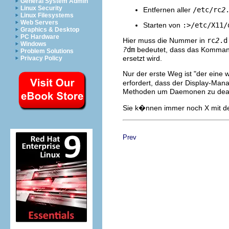
General System Admin
Linux Security
Entfernen aller
/etc/rc
2
Linux Filesystems
Web Servers
Starten von
:>/etc/X11/
Graphics & Desktop
PC Hardware
Hier muss die Nummer in
rc
2
.d
Windows
?
dm
bedeutet, dass das Kommand
Problem Solutions
ersetzt wird.
Privacy Policy
Nur der erste Weg ist "der eine w
erfordert, dass der Display-Man
Methoden um Daemonen zu deak
Sie k�nnen immer noch X mit 
Prev