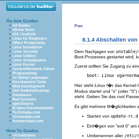
On-line Guides
All Guides
Prev
eBook Store
iOS / Android
Linux for Beginners
8.1.4 Abschalten von
Office Productivity
Linux Installation
Dem Nachjagen von
unstable/
Linux Security
Linux Utilities
Boot-Prozesses gestartet wird,
Linux Virtualization
Linux Kernel
Zuerst sollten Sie Zugang zu ei
System/Network Admin
Programming
     boot: 
Linux
Scripting Languages
Development Tools
Hier steht
Linux
f�r das Kernel-I
Web Development
GUI Toolkits/Desktop
Modus startet und "s" (oder "S")
Databases
steht. Geben Sie das root Passw
Mail Systems
openSolaris
Es gibt mehrere M�glichkeiten a
Eclipse Documentation
Techotopia.com
Starten von
update-rc.
Virtuatopia.com
Answertopia.com
Einf�gen von "exit 0" am
How To Guides
Umbenennen aller
/etc/
Virtualization