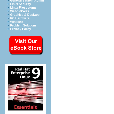
General System Admin
Linux Security
Linux Filesystems
Web Servers
Graphics & Desktop
PC Hardware
Windows
Problem Solutions
Privacy Policy