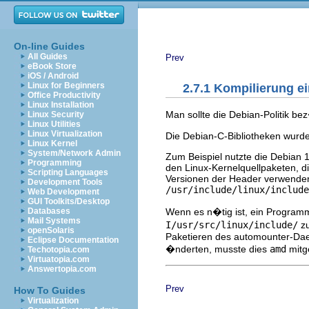
On-line Guides
All Guides
Prev
eBook Store
iOS / Android
Linux for Beginners
2.7.1 Kompilierung e
Office Productivity
Linux Installation
Man sollte die Debian-Politik b
Linux Security
Linux Utilities
Linux Virtualization
Die Debian-C-Bibliotheken wurde
Linux Kernel
System/Network Admin
Zum Beispiel nutzte die Debian 
Programming
den Linux-Kernelquellpaketen, di
Scripting Languages
Versionen der Header verwenden.
Development Tools
/usr/include/linux/include
Web Development
GUI Toolkits/Desktop
Wenn es n�tig ist, ein Programm
Databases
Mail Systems
I/usr/src/linux/include/
zu
openSolaris
Paketieren des automounter-Da
Eclipse Documentation
�nderten, musste dies
amd
mitge
Techotopia.com
Virtuatopia.com
Answertopia.com
Prev
How To Guides
Virtualization