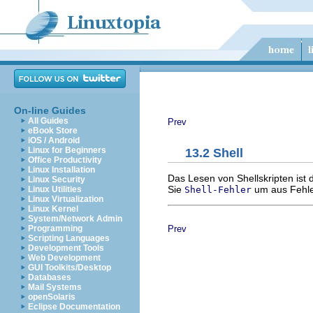
On-line Guides
All Guides
Prev
eBook Store
iOS / Android
Linux for Beginners
13.2 Shell
Office Productivity
Linux Installation
Das Lesen von Shellskripten ist 
Linux Security
Sie
um aus Fehle
Shell-Fehler
Linux Utilities
Linux Virtualization
Linux Kernel
System/Network Admin
Prev
Programming
Scripting Languages
Development Tools
Web Development
GUI Toolkits/Desktop
Databases
Mail Systems
openSolaris
Eclipse Documentation