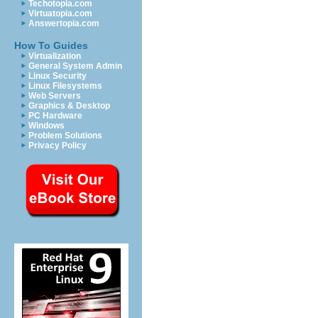
Techotopia.com
Virtuatopia.com
Answertopia.com
How To Guides
Virtualization
General System Admin
Linux Security
Linux Filesystems
Web Servers
Graphics & Desktop
PC Hardware
Windows
Problem Solutions
Privacy Policy