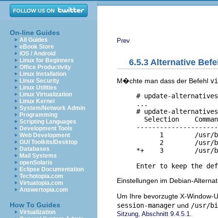
On-line Guides
All Guides
Prev
eBook Store
iOS / Android
Linux for Beginners
6.5.3 Alternative Befe
Office Productivity
Linux Installation
M�chte man dass der Befehl
vi
Linux Security
Linux Utilities
Linux Virtualization
     # update-alternatives
Linux Kernel
     ...

System/Network Admin
     # update-alternatives
Programming
       Selection    Comman
Scripting Languages
     ---------------------
Development Tools
           1        /usr/b
Web Development
           2        /usr/b
GUI Toolkits/Desktop
Databases
     *+    3        /usr/b
Mail Systems
openSolaris
Eclipse Documentation
Techotopia.com
Einstellungen im Debian-Alterna
Virtuatopia.com
Answertopia.com
Um Ihre bevorzugte X-Window-U
How To Guides
session-manager
und
/usr/bi
Virtualization
.
Sitzung, Abschnitt 9.4.5.1