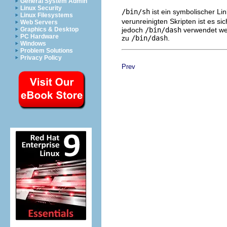
General System Admin
Linux Security
/bin/sh
ist ein symbolischer Li
Linux Filesystems
verunreinigten Skripten ist es si
Web Servers
jedoch
/bin/dash
verwendet wer
Graphics & Desktop
PC Hardware
zu
/bin/dash
.
Windows
Problem Solutions
Privacy Policy
Prev