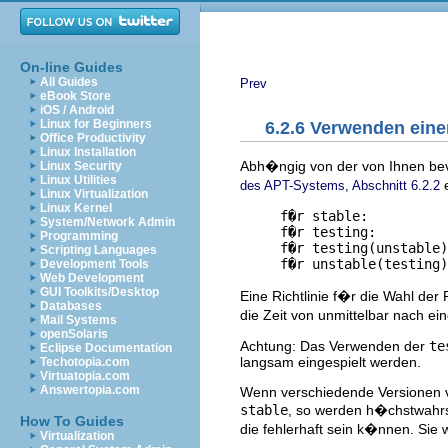
On-line Guides
All Guides
Prev
eBook Store
iOS / Android
Linux for Beginners
6.2.6 Verwenden einer
Office Productivity
Linux Installation
Abh�ngig von der von Ihnen bev
Linux Security
Linux Utilities
e
des APT-Systems, Abschnitt 6.2.2
Linux Virtualization
Linux Kernel
     f�r stable:          
System/Network Admin
     f�r testing:         
Programming
     f�r testing(unstable)
Scripting Languages
Development Tools
Web Development
GUI Toolkits/Desktop
Eine Richtlinie f�r die Wahl der 
Databases
die Zeit von unmittelbar nach ei
Mail Systems
openSolaris
Achtung: Das Verwenden der
te
Eclipse Documentation
langsam eingespielt werden.
Techotopia.com
Virtuatopia.com
Answertopia.com
Wenn verschiedende Versionen 
stable
, so werden h�chstwahrsc
How To Guides
die fehlerhaft sein k�nnen. Sie
Virtualization