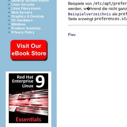
General System Admin
Beispiele von
/etc/apt/prefer
Linux Security
werden, w�hrend die nicht ganz 
Linux Filesystems
Web Servers
als
pre
Beispielverzeichnis
Graphics & Desktop
Seite erzwingt
preferences.st
PC Hardware
Windows
Problem Solutions
Privacy Policy
Prev