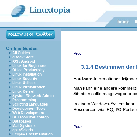
On-line Guides
All Guides
Prev
eBook Store
iOS / Android
Linux for Beginners
3.1.4 Bestimmen der
Office Productivity
Linux Installation
Hardware-Informationen k�nnen
Linux Security
Linux Utilities
Linux Virtualization
Man kann eine andere kommerzielle
Linux Kernel
Situation sollte ausgewogener s
System/Network Admin
Programming
In einem Windows-System kann d
Scripting Languages
Development Tools
Ressourcen wie IRQ, I/O-Portadr
Web Development
GUI Toolkits/Desktop
Databases
Mail Systems
Prev
openSolaris
Eclipse Documentation