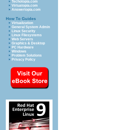
Techotopia.com
Virtuatopia.com
Answertopia.com
How To Guides
Virtualization
General System Admin
Linux Security
Linux Filesystems
Web Servers
Graphics & Desktop
PC Hardware
Windows
Problem Solutions
Privacy Policy